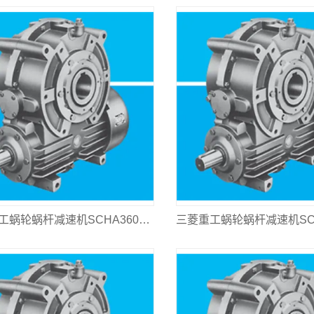
三菱重工蜗轮蜗杆减速机SCHA360L-1600