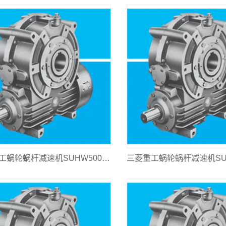
三菱重工蜗轮蜗杆减速机SUHW500L-31.5