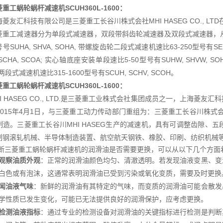
重工蜗轮蜗杆减速机SCUH360L-1600
：
海菱友汇科技有限公司是三菱重工长谷川株式会社MHI HASEG CO., L
菱重工减速器分为单段式减速器，双段带斜齿轮减速器及双段式减速器，从
号SUHA, SHVA, SOHA, 带螺旋齿轮二段式减速机速比63-250型号有SEU
 SCHA, SCOA; 实心轴底座安装单段速比5-50型号有SUHW, SHVW, S
 两段式减速机速比315-1600型号有SCUH, SCHV, SCOH。
重工蜗轮蜗杆减速机SCUH360L-1600
：
HI HASEG CO., LTD.是三菱重工业株式会社集团成员之一，上海
015年4月1日，与三菱重工动力传动部门重组为：三菱重工长谷川株式会社MH
制造。三菱重工长谷川MHI HASEG生产的减速机，具有可调整齿隙、
制钢滚轧机械、半导体制造装置、航空航天钢铁、橡胶、印刷、纺织机械
断三菱重工蜗轮蜗杆减速机的润滑油是否需要更换，可以从以下几个方面
观察油质外观
：正常的润滑油颜色均匀、清澈透明。若发现油液变黑、变
白色或有泡沫，这通常表明润滑油已受到污染或氧化变质，需要及时更换
闻油液气味
：新鲜的润滑油有其特定的气味，而变质的润滑油可能会散发
学性质已发生变化，可能已无法提供良好的润滑保护，应考虑更换。
检测油液指标
：通过专业的检测设备对润滑油的关键指标进行检测是判断