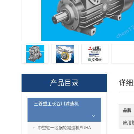
产品目录
详细
三菱重工长谷川减速机
品牌
应用
中空轴一段蜗轮减速机SUHA