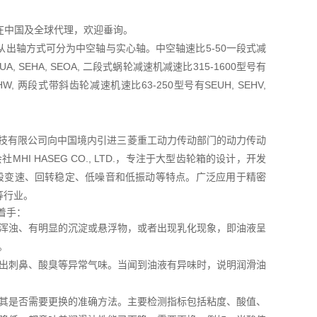
TD在中国及全球代理，欢迎垂询。
出轴方式可分为中空轴与实心轴。中空轴速比5-50一段式减
A, SEHA, SEOA, 二段式蜗轮减速机减速比315-1600型号有
OHW, 两段式带斜齿轮减速机速比63-250型号有SEUH, SEHV,
菱友汇科技有限公司向中国境内引进三菱重工动力传动部门的动力传动
I HASEG CO., LTD.，专注于大型齿轮箱的设计，开发
五段变速、回转稳定、低噪音和低振动等特点。广泛应用于精密
等行业。
着手：
浑浊、有明显的沉淀或悬浮物，或者出现乳化现象，即油液呈
。
出刺鼻、酸臭等异常气味。当闻到油液有异味时，说明润滑油
其是否需要更换的准确方法。主要检测指标包括粘度、酸值、