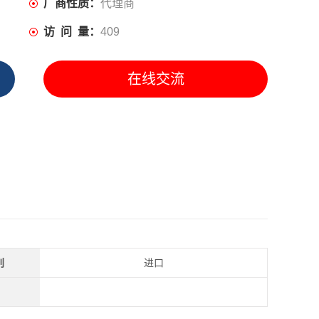
厂商性质：
代理商
访 问 量：
409
在线交流
别
进口