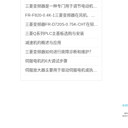
三菱变频器是一种专门用于调节电动机转速和输出功率的设备
FR-F820-0.4K-1三菱变频器在风机、传送带上的应用案例与节能实测
三菱变频器FR-D720S-0.75K-CHT在轻工流水线电机调速中的应用场景
三菱Q系列PLC主基板选购与安装
减速机的概述与应用
三菱变频器如何进行故障诊断和维护？
伺服电机的6大调试步骤
伺服放大器主要用于驱动伺服电机或执行器的控制