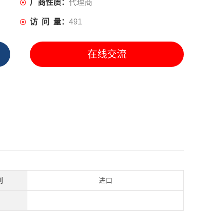
厂商性质：
代理商
访 问 量：
491
在线交流
别
进口