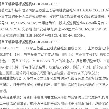
重工蜗轮蜗杆减速机SCUH360L-1000
：
海菱友汇科技有限公司是三菱重工长谷川株式会社MHI HASEG CO., L
菱重工减速器分为单段式减速器，双段带斜齿轮减速器及双段式减速器，从
号SUHA, SHVA, SOHA, 带螺旋齿轮二段式减速机速比63-250型号有SEU
 SCHA, SCOA; 实心轴底座安装单段速比5-50型号有SUHW, SHVW, S
 两段式减速机速比315-1600型号有SCUH, SCHV, SCOH。
重工蜗轮蜗杆减速机SCUH360L-1000
：
HI HASEG CO., LTD.是三菱重工业株式会社集团成员之一，上海
015年4月1日，与三菱重工动力传动部门重组为：三菱重工长谷川株式会社MH
制造。三菱重工长谷川MHI HASEG生产的减速机，具有可调整齿隙、
制钢滚轧机械、半导体制造装置、航空航天钢铁、橡胶、印刷、纺织机械
定三菱重工蜗轮蜗杆减速机润滑油的加油量，通常有以下几种方法：
查看油位标记
：大多数三菱重工蜗轮蜗杆减速机都设有油位观察窗或油标
室温后，打开观察窗或拔出油标尺，将润滑油添加至油位标记的上下限之
合适。
参考设备手册
：设备的使用说明书或技术手册中会提供该型号减速机的具
具准确添加润滑油。这种方法适用于初次加油或更换润滑油时，能确保加