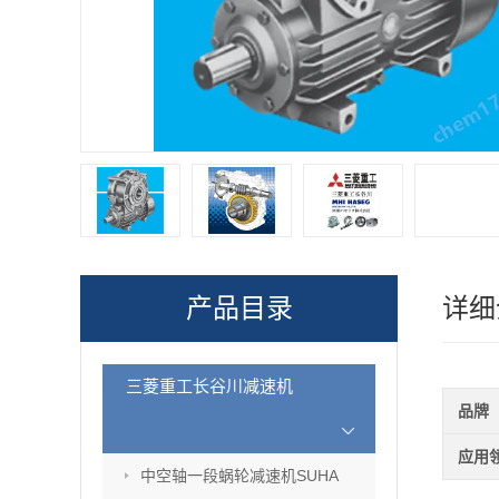
产品目录
详细
三菱重工长谷川减速机
品牌
应用
中空轴一段蜗轮减速机SUHA