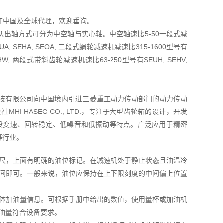
TD在中国及全球代理，欢迎垂询。
出轴方式可分为中空轴与实心轴。中空轴速比5-50一段式减
A, SEHA, SEOA, 二段式蜗轮减速机减速比315-1600型号有
OHW, 两段式带斜齿轮减速机速比63-250型号有SEUH, SEHV,
菱友汇科技有限公司向中国境内引进三菱重工动力传动部门的动力传动
I HASEG CO., LTD.，专注于大型齿轮箱的设计，开发
五段变速、回转稳定、低噪音和低振动等特点。广泛应用于精密
等行业。
尺，上面有明确的油位标记。在减速机处于静止状态且油温冷
间即可。一般来说，油位应保持在上下限刻度的中间偏上位置
体加油量信息。可根据手册中给出的数值，使用量杯或加油机
油量符合设备要求。