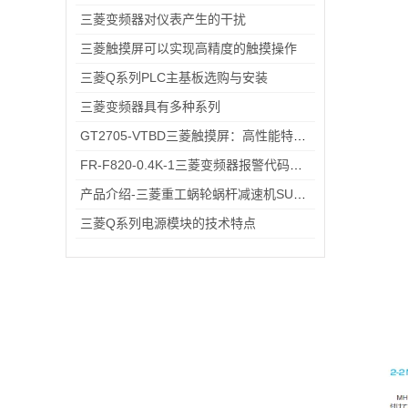
三菱变频器对仪表产生的干扰
三菱触摸屏可以实现高精度的触摸操作
三菱Q系列PLC主基板选购与安装
三菱变频器具有多种系列
GT2705-VTBD三菱触摸屏：高性能特性解析与多元行业应用
FR-F820-0.4K-1三菱变频器报警代码与故障代码速查表，收藏备用不求人
产品介绍-三菱重工蜗轮蜗杆减速机SUHA99R-8
三菱Q系列电源模块的技术特点