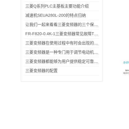
三菱Q系列PLC主基板主要功能介绍
减速机SEUA280L-200的特点归纳
让我们一起来看看三菱变频器的三个保养技巧
FR-F820-0.4K-1三菱变频器常见故障TOP5，排查思路全在这里
三菱变频器在使用过程中有时会出现的故障情况
三菱变频器是一种专门用于调节电动机转速和输出功率的设备
三菱变频器都能够为用户提供稳定可靠的解决方案
三菱变频器的配置