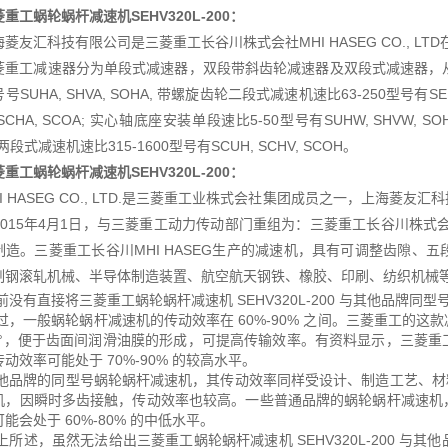
重工蜗轮蜗杆减速机SEHV320L-200
：
海菱友汇科技有限公司是三菱重工长谷川株式会社MHI HASEG CO., L
菱重工减速器分为单段式减速器，双段带斜齿轮减速器及双段式减速器，从
号SUHA, SHVA, SOHA, 带螺旋齿轮二段式减速机速比63-250型号有SEU
 SCHA, SCOA; 实心轴底座安装单段速比5-50型号有SUHW, SHVW, S
 两段式减速机速比315-1600型号有SCUH, SCHV, SCOH。
重工蜗轮蜗杆减速机SEHV320L-200
：
HI HASEG CO., LTD.是三菱重工业株式会社集团成员之一，上海
015年4月1日，与三菱重工动力传动部门重组为：三菱重工长谷川株式会社MH
制造。三菱重工长谷川MHI HASEG生产的减速机，具有可调整齿隙、
制钢滚轧机械、半导体制造装置、航空航天钢铁、橡胶、印刷、纺织机械
前没有直接将三菱重工蜗轮蜗杆减速机 SEHV320L-200 与其他品牌
过，一般蜗轮蜗杆减速机的传动效率在 60%-90% 之间。三菱重工的
90°，便于齿面间润滑油膜的形成，可提高传输效率。有资料显示，三菱
动效率可能处于 70%-90% 的较高水平。
他品牌的同型号蜗轮蜗杆减速机，其传动效率同样受设计、制造工艺、材料
机，因瞬时多齿接触，传动效率也较高。一些普通品牌的蜗轮蜗杆减速机
能会处于 60%-80% 的中低水平。
上所述，虽然无法给出三菱重工蜗轮蜗杆减速机 SEHV320L-200 