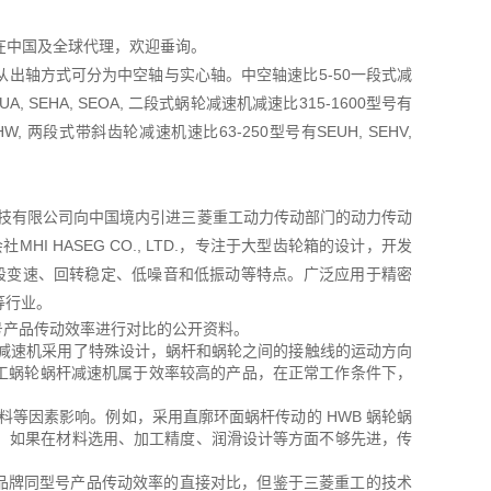
TD在中国及全球代理，欢迎垂询。
出轴方式可分为中空轴与实心轴。中空轴速比5-50一段式减
A, SEHA, SEOA, 二段式蜗轮减速机减速比315-1600型号有
OHW, 两段式带斜齿轮减速机速比63-250型号有SEUH, SEHV,
菱友汇科技有限公司向中国境内引进三菱重工动力传动部门的动力传动
I HASEG CO., LTD.，专注于大型齿轮箱的设计，开发
五段变速、回转稳定、低噪音和低振动等特点。广泛应用于精密
等行业。
同型号产品传动效率进行对比的公开资料。
这款减速机采用了特殊设计，蜗杆和蜗轮之间的接触线的运动方向
重工蜗轮蜗杆减速机属于效率较高的产品，在正常工作条件下，
等因素影响。例如，采用直廓环面蜗杆传动的 HWB 蜗轮蜗
，如果在材料选用、加工精度、润滑设计等方面不够先进，传
与其他品牌同型号产品传动效率的直接对比，但鉴于三菱重工的技术