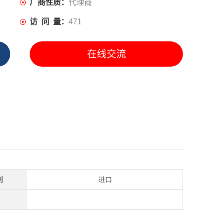
厂商性质：
代理商
访 问 量：
471
在线交流
别
进口