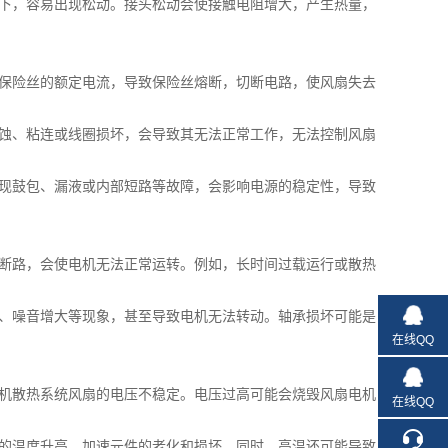
下，容易出现松动。接头松动会使接触电阻增大，产生热量，
保险丝的额定电流，导致保险丝熔断，切断电路，使风扇失去
蚀、粘连或线圈损坏，会导致其无法正常工作，无法控制风扇
现鼓包、漏液或内部短路等故障，会影响电源的稳定性，导致
断路，会使电机无法正常运转。例如，长时间过载运行或散热
、噪音增大等现象，甚至导致电机无法转动。轴承损坏可能是
在线QQ
机散热系统风扇的电压不稳定。电压过高可能会烧毁风扇电机
在线QQ
的温度升高，加速元件的老化和损坏。同时，高温还可能导致