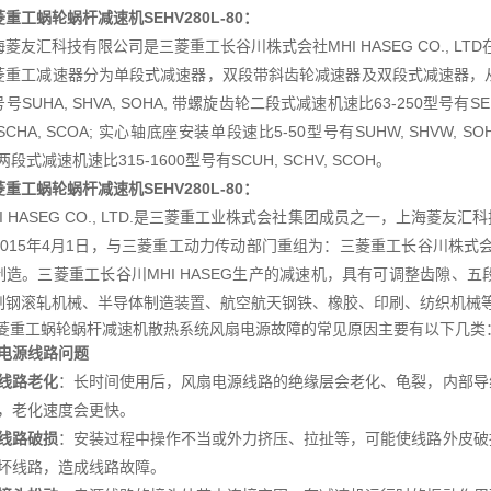
重工蜗轮蜗杆减速机SEHV280L-80
：
海菱友汇科技有限公司是三菱重工长谷川株式会社MHI HASEG CO., L
菱重工减速器分为单段式减速器，双段带斜齿轮减速器及双段式减速器，从
号SUHA, SHVA, SOHA, 带螺旋齿轮二段式减速机速比63-250型号有SEU
 SCHA, SCOA; 实心轴底座安装单段速比5-50型号有SUHW, SHVW, S
 两段式减速机速比315-1600型号有SCUH, SCHV, SCOH。
重工蜗轮蜗杆减速机SEHV280L-80
：
HI HASEG CO., LTD.是三菱重工业株式会社集团成员之一，上海
015年4月1日，与三菱重工动力传动部门重组为：三菱重工长谷川株式会社MH
制造。三菱重工长谷川MHI HASEG生产的减速机，具有可调整齿隙、
制钢滚轧机械、半导体制造装置、航空航天钢铁、橡胶、印刷、纺织机械
菱重工蜗轮蜗杆减速机散热系统风扇电源故障的常见原因主要有以下几类
电源线路问题
线路老化
：长时间使用后，风扇电源线路的绝缘层会老化、龟裂，内部导
，老化速度会更快。
线路破损
：安装过程中操作不当或外力挤压、拉扯等，可能使线路外皮破
坏线路，造成线路故障。