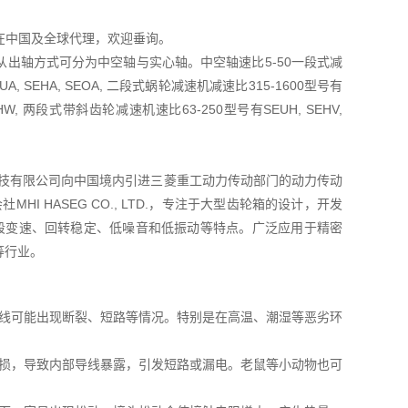
TD在中国及全球代理，欢迎垂询。
出轴方式可分为中空轴与实心轴。中空轴速比5-50一段式减
A, SEHA, SEOA, 二段式蜗轮减速机减速比315-1600型号有
OHW, 两段式带斜齿轮减速机速比63-250型号有SEUH, SEHV,
菱友汇科技有限公司向中国境内引进三菱重工动力传动部门的动力传动
I HASEG CO., LTD.，专注于大型齿轮箱的设计，开发
五段变速、回转稳定、低噪音和低振动等特点。广泛应用于精密
等行业。
：
线可能出现断裂、短路等情况。特别是在高温、潮湿等恶劣环
损，导致内部导线暴露，引发短路或漏电。老鼠等小动物也可