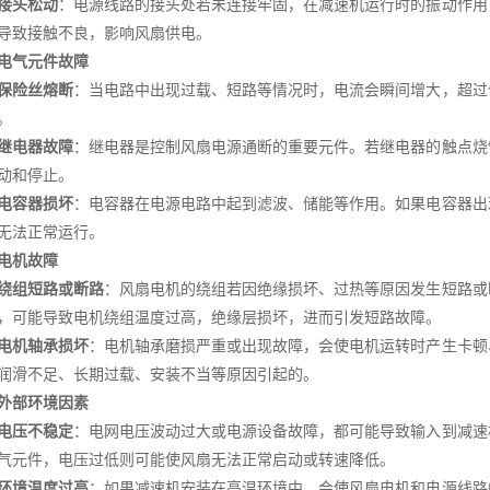
接头松动
：电源线路的接头处若未连接牢固，在减速机运行时的振动作用
导致接触不良，影响风扇供电。
电气元件故障
保险丝熔断
：当电路中出现过载、短路等情况时，电流会瞬间增大，超过
。
继电器故障
：继电器是控制风扇电源通断的重要元件。若继电器的触点烧
动和停止。
电容器损坏
：电容器在电源电路中起到滤波、储能等作用。如果电容器出
无法正常运行。
电机故障
绕组短路或断路
：风扇电机的绕组若因绝缘损坏、过热等原因发生短路或
，可能导致电机绕组温度过高，绝缘层损坏，进而引发短路故障。
电机轴承损坏
：电机轴承磨损严重或出现故障，会使电机运转时产生卡顿
润滑不足、长期过载、安装不当等原因引起的。
外部环境因素
电压不稳定
：电网电压波动过大或电源设备故障，都可能导致输入到减速
气元件，电压过低则可能使风扇无法正常启动或转速降低。
环境温度过高
：如果减速机安装在高温环境中，会使风扇电机和电源线路