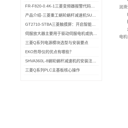
FR-F820-0.4K-1三菱变频器报警代码与故障代码速查表，收藏备用不求人
润滑
产品介绍-三菱重工蜗轮蜗杆减速机SUHA99R-8
GT2710-STBA三菱触摸屏：开启智能工业控制的便捷操作时代
伺服放大器主要用于驱动伺服电机或执行器的控制
电机
三菱Q系列电源模块选型与安装要点
EKO热导仪的优点有哪些？
SHVA360L-8蜗轮蜗杆减速机的安装注意事项及方法
三菱Q系列PLC主基板核心操作