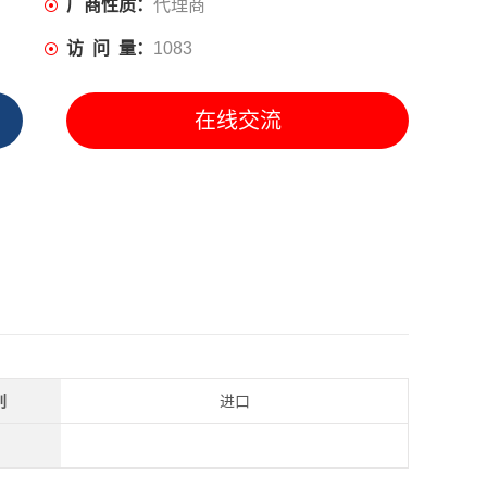
厂商性质：
代理商
访 问 量：
1083
在线交流
别
进口