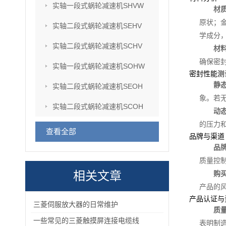
实轴一段式蜗轮减速机SHVW
材
原状；
实轴二段式蜗轮减速机SEHV
学成分
实轴二段式蜗轮减速机SCHV
材
确保密
实轴一段式蜗轮减速机SOHW
密封性能测
静
实轴二段式蜗轮减速机SEOH
象。若
实轴二段式蜗轮减速机SCOH
动
的压力
查看全部
品牌与渠道
品
质量控
相关文章
购
产品的
产品认证与
三菱伺服放大器的日常维护
质
一些常见的三菱触摸屏连接电缆线
表明制