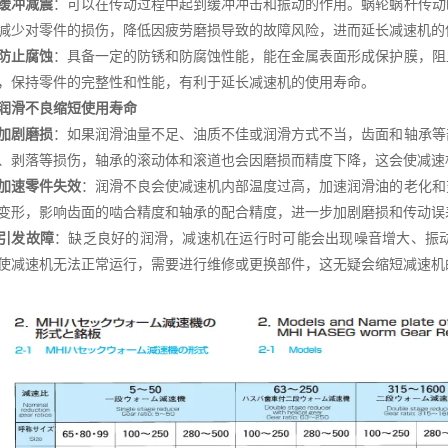
缓冲减震
：可以在传动过程中起到缓冲冲击和振动的作用。蜗轮蜗杆传动
减少对零件的损伤，降低因疲劳磨损导致的故障风险，进而延长减速机的
防止腐蚀
：具备一定的防锈和防腐蚀性能，能在金属表面形成保护膜，阻
，保持零件的完整性和性能，有利于延长减速机的使用寿命。
润滑不良缩短使用寿命
加剧磨损
：如果润滑油量不足、油质不佳或润滑方式不当，齿面和轴承等
、剥落等损伤，轴承的滚动体和滚道也会因磨损而精度下降，这会使减速
加速零件失效
：润滑不良会使减速机内部温度过高，加速润滑油的老化和
变形，影响齿面的啮合精度和轴承的配合精度，进一步加剧磨损和传动误
引发故障
：缺乏良好的润滑，减速机在运行时可能会出现噪音增大、振
使减速机无法正常运行，需要进行维修或更换部件，这无疑会缩短减速机