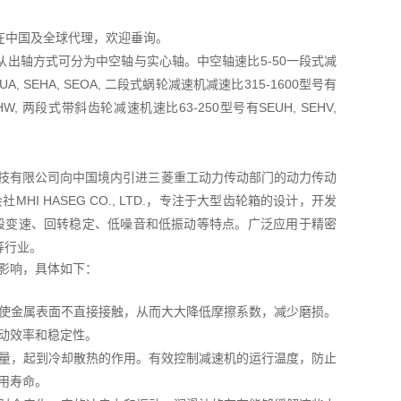
TD在中国及全球代理，欢迎垂询。
出轴方式可分为中空轴与实心轴。中空轴速比5-50一段式减
A, SEHA, SEOA, 二段式蜗轮减速机减速比315-1600型号有
OHW, 两段式带斜齿轮减速机速比63-250型号有SEUH, SEHV,
菱友汇科技有限公司向中国境内引进三菱重工动力传动部门的动力传动
I HASEG CO., LTD.，专注于大型齿轮箱的设计，开发
五段变速、回转稳定、低噪音和低振动等特点。广泛应用于精密
等行业。
的影响，具体如下：
使金属表面不直接接触，从而大大降低摩擦系数，减少磨损。
动效率和稳定性。
量，起到冷却散热的作用。有效控制减速机的运行温度，防止
用寿命。