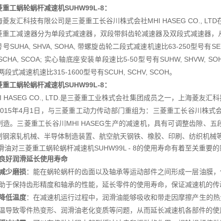
菱重工蜗轮蜗杆减速机
SUHW99L-8：
海菱友汇科技有限公司是三菱重工长谷川株式会社MHI HASEG CO., L
菱重工减速器分为单段式减速器，双段带斜齿轮减速器及双段式减速器，从
号SUHA, SHVA, SOHA, 带螺旋齿轮二段式减速机速比63-250型号有SEU
 SCHA, SCOA; 实心轴底座安装单段速比5-50型号有SUHW, SHVW, S
 两段式减速机速比315-1600型号有SCUH, SCHV, SCOH。
菱重工蜗轮蜗杆减速机
SUHW99L-8：
HI HASEG CO., LTD.是三菱重工业株式会社集团成员之一，上海
015年4月1日，与三菱重工动力传动部门重组为：三菱重工长谷川株式会社MH
制造。三菱重工长谷川MHI HASEG生产的减速机，具有可调整齿隙、
制钢滚轧机械、半导体制造装置、航空航天钢铁、橡胶、印刷、纺织机械
滑油对三菱重工蜗轮蜗杆减速机SUHW99L - 8的使用寿命有着至关重要
良好润滑延长使用寿命
减少磨损
：能在蜗轮蜗杆的齿面以及轴承等运动部件之间形成一层油膜，
助于保持齿形精度和轴承的性能，延长零件的使用寿命，保证减速机的传
降低温度
：在减速机运行过程中，润滑油能够吸收和带走因摩擦产生的热
温导致零件热变形、润滑油老化变质等问题，从而延长减速机各部件的使