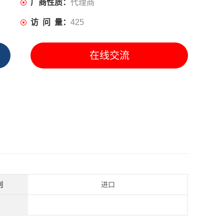
厂商性质：
代理商
访 问 量：
425
在线交流
别
进口