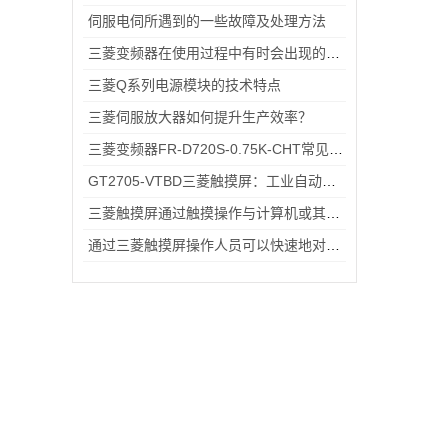
伺服电伺所遇到的一些故障及处理方法
三菱变频器在使用过程中有时会出现的故障情况
三菱Q系列电源模块的技术特点
三菱伺服放大器如何提升生产效率？
三菱变频器FR-D720S-0.75K-CHT常见故障排查：过载报警、通讯异常的快速处理方法
GT2705-VTBD三菱触摸屏：工业自动化高效交互仪器
三菱触摸屏通过触摸操作与计算机或其他设备进行交互
通过三菱触摸屏操作人员可以快速地对机械设备进行控制和监控