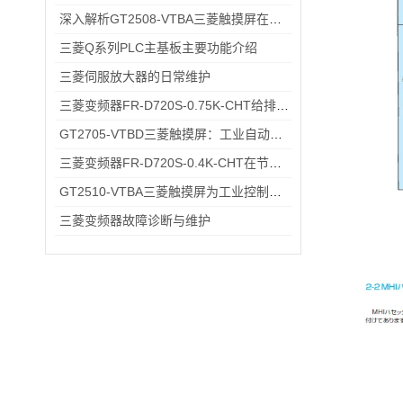
深入解析GT2508-VTBA三菱触摸屏在现代化工厂中的应用与优势
三菱Q系列PLC主基板主要功能介绍
三菱伺服放大器的日常维护
三菱变频器FR-D720S-0.75K-CHT给排水小型水泵变频恒压供水应用
GT2705-VTBD三菱触摸屏：工业自动化高效交互仪器
三菱变频器FR-D720S-0.4K-CHT在节能方面的具体优势
GT2510-VTBA三菱触摸屏为工业控制领域带来了全新的解决方案
三菱变频器故障诊断与维护