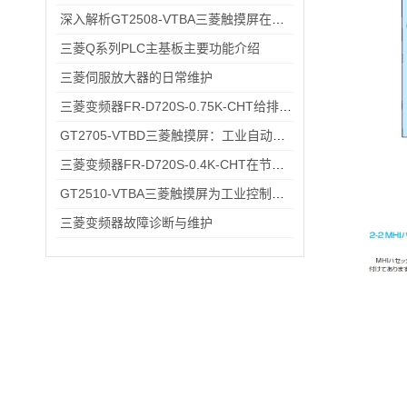
深入解析GT2508-VTBA三菱触摸屏在现代化工厂中的应用与优势
三菱Q系列PLC主基板主要功能介绍
三菱伺服放大器的日常维护
三菱变频器FR-D720S-0.75K-CHT给排水小型水泵变频恒压供水应用
GT2705-VTBD三菱触摸屏：工业自动化高效交互仪器
三菱变频器FR-D720S-0.4K-CHT在节能方面的具体优势
GT2510-VTBA三菱触摸屏为工业控制领域带来了全新的解决方案
三菱变频器故障诊断与维护