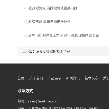
(3)查找短路点,清除短路或更换向器
(4)检查电源,改善电源电压条件
(5)调整电刷的弹簧压力,研磨电刷,修理换向器表面
上一篇：
三菱变频器的技术了解
首页
关于我们
产品展示
新闻资讯
技术文章
荣
联系方式
邮箱：sales@melinku.com
地址：上海市黄浦区黄河路21号鸿祥大厦11层（菱友汇）