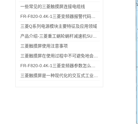
一些常见的三菱触摸屏连接电缆线
FR-F820-0.4K-1三菱变频器报警代码与故障代码速查表，收藏备用不求人
三菱Q系列电源模块主要特征及应用领域
产品介绍-三菱重工蜗轮蜗杆减速机SUHA99R-8
三菱触摸屏使用注意事项
三菱触摸屏在使用过程中不可避免地会出现各种故障该怎么办
FR-F820-0.4K-1三菱变频器参数怎么设？出厂默认→自定义调校一步一步来
三菱触摸屏是一种现代化的交互式工业控制设备