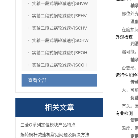
实轴一段式蜗轮减速机SHVW
轴
部位外壳
实轴二段式蜗轮减速机SEHV
温
实轴二段式蜗轮减速机SCHV
在磨损
外观检查
实轴一段式蜗轮减速机SOHW
润
漏可能
实轴二段式蜗轮减速机SEOH
轴
实轴二段式蜗轮减速机SCOH
否变形
运行性能检
查看全部
传
大，可
负
相关文章
有关。
专业检测
使
三菱Q系列定位模块产品特点
温度、
蜗轮蜗杆减速机常见问题及解决方法
定