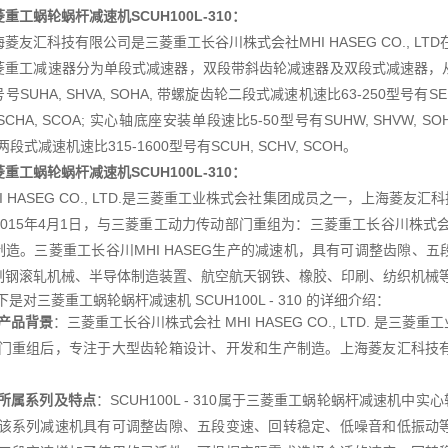
菱重工蜗轮蜗杆减速机
SCUH100L-310：
海菱友汇科技有限公司是三菱重工长谷川株式会社MHI HASEG CO., L
菱重工减速器分为单段式减速器，双段带斜齿轮减速器及双段式减速器，从
号SUHA, SHVA, SOHA, 带螺旋齿轮二段式减速机速比63-250型号有SEU
 SCHA, SCOA; 实心轴底座安装单段速比5-50型号有SUHW, SHVW, S
 两段式减速机速比315-1600型号有SCUH, SCHV, SCOH。
菱重工蜗轮蜗杆减速机
SCUH100L-310：
HI HASEG CO., LTD.是三菱重工业株式会社集团成员之一，上海
015年4月1日，与三菱重工动力传动部门重组为：三菱重工长谷川株式会社MH
制造。三菱重工长谷川MHI HASEG生产的减速机，具有可调整齿隙、
制钢滚轧机械、半导体制造装置、航空航天钢铁、橡胶、印刷、纺织机械
下是对三菱重工蜗轮蜗杆减速机 SCUH100L - 310 的详细介绍：
产品背景
：三菱重工长谷川株式会社 MHI HASEG CO., LTD. 是三菱
门重组后，专注于大型齿轮箱设计、开发和生产制造。上海菱友汇科技
所属系列及特点
：SCUH100L - 310属于三菱重工蜗轮蜗杆减速机中实
该系列减速机具有可调整齿隙、五段变速、回转稳定、低噪音和低振动