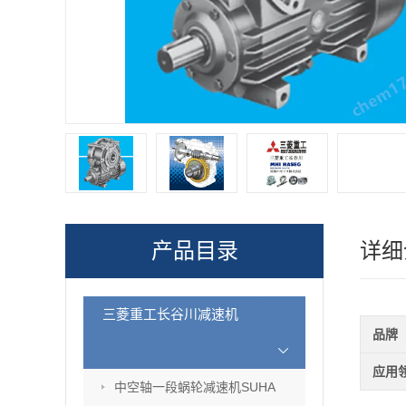
产品目录
详细
三菱重工长谷川减速机
品牌
应用
中空轴一段蜗轮减速机SUHA