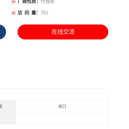
厂商性质：
代理商
访 问 量：
761
在线交流
别
进口