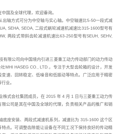
TD在中国及全球代理，欢迎垂询。
出轴方式可分为中空轴与实心轴。中空轴速比5-50一段式减
A, SEHA, SEOA, 二段式蜗轮减速机减速比315-1600型号有
OHW, 两段式带斜齿轮减速机速比63-250型号有SEUH, SEHV,
菱友汇科技有限公司向中国境内引进三菱重工动力传动部门的动力传动
I HASEG CO., LTD.，专注于大型齿轮箱的设计，开发
五段变速、回转稳定、低噪音和低振动等特点。广泛应用于精密
等行业。
重工业株式会社集团成员，在 2015 年 4 月 1 日与三菱重工动力传
有限公司是其在中国及全球的代理，负责相关产品的推广和销
心轴底座安装、两段式减速机系列，减速比为 315-1600 这个区
等特点。可调整齿隙能让设备在不同工况下保持良好的传动精