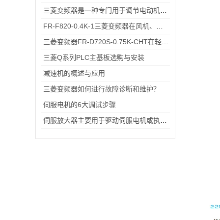
三菱变频器是一种专门用于调节电动机转速和输出功率的设备
FR-F820-0.4K-1三菱变频器在风机、传送带上的应用案例与节能实测
三菱变频器FR-D720S-0.75K-CHT在轻工流水线电机调速中的应用场景
三菱Q系列PLC主基板选购与安装
减速机的概述与应用
三菱变频器如何进行故障诊断和维护？
伺服电机的6大调试步骤
伺服放大器主要用于驱动伺服电机或执行器的控制