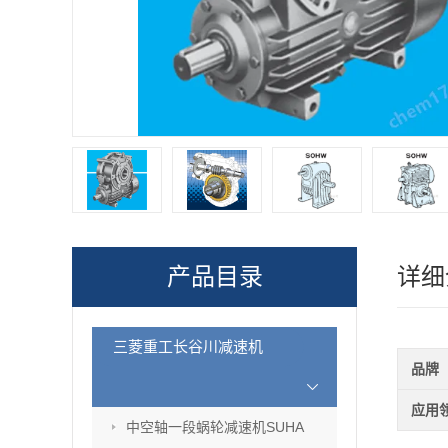
产品目录
详细
三菱重工长谷川减速机
品牌
应用
中空轴一段蜗轮减速机SUHA