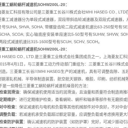
重工蜗轮蜗杆减速机SOHW200L-20
：
海菱友汇科技有限公司是三菱重工长谷川株式会社MHI HASEG CO., L
菱重工减速器分为单段式减速器，双段带斜齿轮减速器及双段式减速器，从
号SUHA, SHVA, SOHA, 带螺旋齿轮二段式减速机速比63-250型号有SEU
 SCHA, SCOA; 实心轴底座安装单段速比5-50型号有SUHW, SHVW, S
 两段式减速机速比315-1600型号有SCUH, SCHV, SCOH。
重工蜗轮蜗杆减速机SOHW200L-20
：
HI HASEG CO., LTD.是三菱重工业株式会社集团成员之一，上海
015年4月1日，与三菱重工动力传动部门重组为：三菱重工长谷川株式会社MH
制造。三菱重工长谷川MHI HASEG生产的减速机，具有可调整齿隙、
制钢滚轧机械、半导体制造装置、航空航天钢铁、橡胶、印刷、纺织机械
下是一些降低三菱重工蜗轮蜗杆减速机噪音的方法：
检查润滑油
：确保减速机使用适当的润滑油，且油量和质量符合制造商推
定期维护
：进行定期维护检查，查看蜗轮、蜗杆和轴承等部件有无磨损或
对中检查
：保证减速机与电机和负载等其他机械部件对中良好，不对中会
调整负载
：若减速机承受负载超过额定容量，应调整负载或考虑换用更大
检查防护装置
：确认减速机的防护装置（如防护罩）完好，可减少振动引