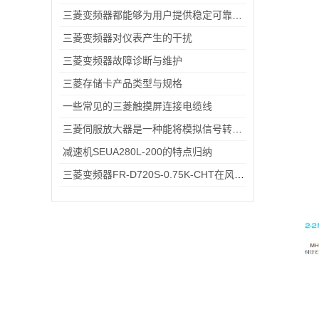
三菱变频器都能够为用户提供稳定可靠的解决方案
三菱变频器对仪表产生的干扰
三菱变频器故障诊断与维护
三菱存储卡产品类型与规格
一些常见的三菱触摸屏连接电缆线
三菱伺服放大器是一种能将模拟信号转换为数字信号的电子设备
减速机SEUA280L-200的特点归纳
三菱变频器FR-D720S-0.75K-CHT在风机、输送带场景的应用