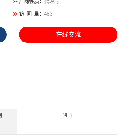
厂商性质：
代理商
访 问 量：
483
在线交流
别
进口