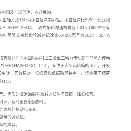
TD在中国及全球代理，欢迎垂询。
出轴方式可分为中空轴与实心轴。中空轴速比5-50一段式减
A, SEHA, SEOA, 二段式蜗轮减速机减速比315-1600型号有
OHW, 两段式带斜齿轮减速机速比63-250型号有SEUH, SEHV,
菱友汇科技有限公司向中国境内引进三菱重工动力传动部门的动力传动
I HASEG CO., LTD.，专注于大型齿轮箱的设计，开发
五段变速、回转稳定、低噪音和低振动等特点。广泛应用于精密
等行业。
荐。优质的润滑油能有效减少部件间摩擦，降低噪音。
损坏，及时更换磨损部件。
导致额外振动和噪音。
容量的减速机。
起的噪音。