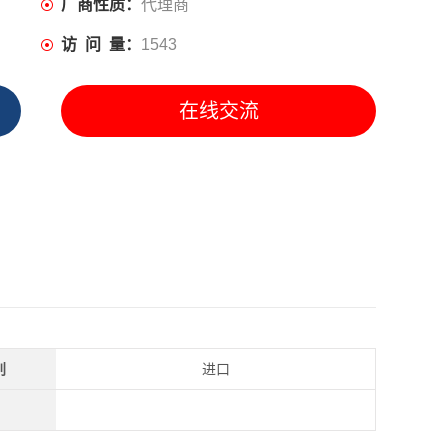
厂商性质：
代理商
访 问 量：
1543
在线交流
别
进口