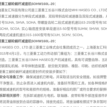
菱重工蜗轮蜗杆减速机
SOHW160L-20：
海菱友汇科技有限公司是三菱重工长谷川株式会社MHI HASEG CO., L
菱重工减速器分为单段式减速器，双段带斜齿轮减速器及双段式减速器，从
号SUHA, SHVA, SOHA, 带螺旋齿轮二段式减速机速比63-250型号有SEU
 SCHA, SCOA; 实心轴底座安装单段速比5-50型号有SUHW, SHVW, S
 两段式减速机速比315-1600型号有SCUH, SCHV, SCOH。
菱重工蜗轮蜗杆减速机
SOHW160L-20：
HI HASEG CO., LTD.是三菱重工业株式会社集团成员之一，上海
015年4月1日，与三菱重工动力传动部门重组为：三菱重工长谷川株式会社MH
制造。三菱重工长谷川MHI HASEG生产的减速机，具有可调整齿隙、
制钢滚轧机械、半导体制造装置、航空航天钢铁、橡胶、印刷、纺织机械
菱重工蜗轮蜗杆减速机密封件的安装步骤如下：
安全与准备工作
：确保减速机已断电，并采取适当的安全措施，如挂牌警
干净整洁，防止杂质进入减速机内部。准备好所需的工具，如各种规格
根据减速机的型号和易损件的规格，准备好相应的原厂或符合要求的替换
拆卸相关部件
：先拆卸减速机与电机、联轴器、皮带轮等外部连接部件
将润滑油排放到合适的容器中。排放完成后，将放油螺栓擦拭干净并暂时