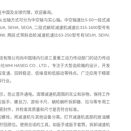
TD在中国及全球代理，欢迎垂询。
出轴方式可分为中空轴与实心轴。中空轴速比5-50一段式减
A, SEHA, SEOA, 二段式蜗轮减速机减速比315-1600型号有
OHW, 两段式带斜齿轮减速机速比63-250型号有SEUH, SEHV,
菱友汇科技有限公司向中国境内引进三菱重工动力传动部门的动力传动
I HASEG CO., LTD.，专注于大型齿轮箱的设计，开发
五段变速、回转稳定、低噪音和低振动等特点。广泛应用于精密
等行业。
示，防止意外通电。清理减速机周围的灰尘和杂物，保持工作
的扳手、螺丝刀、游标卡尺、蜗轮蜗杆拆卸器、拉马等专用工
密封件，并检查其质量和尺寸是否符合标准。
的螺栓，将减速机与其他设备分离。打开减速机底部的放油螺
拧回原位。使用合适的工具，如扳手或扳手套筒，拆卸减速机