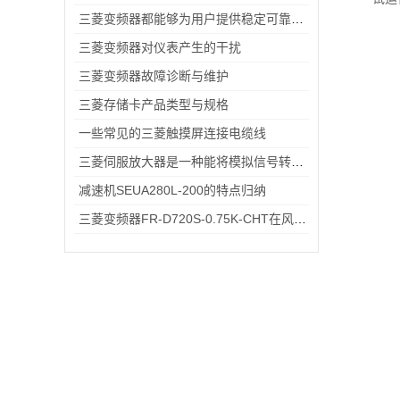
三菱变频器都能够为用户提供稳定可靠的解决方案
三菱变频器对仪表产生的干扰
三菱变频器故障诊断与维护
三菱存储卡产品类型与规格
一些常见的三菱触摸屏连接电缆线
三菱伺服放大器是一种能将模拟信号转换为数字信号的电子设备
减速机SEUA280L-200的特点归纳
三菱变频器FR-D720S-0.75K-CHT在风机、输送带场景的应用