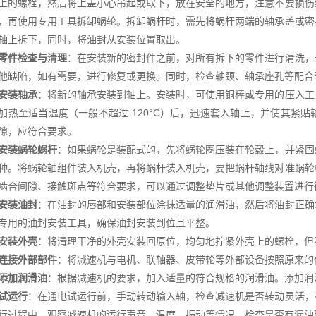
上的螺栓，然后将上盖小心吊起或取下，放在安全的地方，注意不要损伤
，再使用专用工具拆卸蜗轮。拆卸蜗杆时，需先将蜗杆两端的轴承盖或密
轴上拆下，同时，将油封从安装位置取出。
零件检查与清理
：在安装新的密封件之前，对所有拆下的零件进行清洗，
他缺陷，如有需要，进行修复或更换。同时，检查轴颈、轴承座孔等配合
安装轴承
：将新的轴承安装到轴上。安装时，可使用铜棒或专用的压入工
加热至适当温度（一般不超过 120°C）后，迅速套入轴上，并使其紧
隙，应符合要求。
安装蜗轮蜗杆
：如果蜗轮是装配式的，先将蜗轮圈压装在轮毂上，并紧固
种。将蜗轮轴组件装入机壳，再将蜗杆装入机壳，要把蜗杆轴线对准蜗轮
啮合间隙、接触斑点等符合要求，可以通过调整垫片或其他调整装置进行
安装油封
：在油封的唇部和安装部位涂抹适量的润滑油，然后将油封正确
专用的油封安装工具，确保油封安装到位且平整。
安装外壳
：将清理干净的外壳安装回原位，均匀地拧紧外壳上的螺栓，但
连接外部部件
：将减速机与电机、联轴器、皮带轮等外部设备按照原来的
添加润滑油
：根据减速机的要求，加入适量的符合规格的润滑油。添加润
试运行
：在通电试运行前，手动转动输入轴，检查减速机是否转动灵活，
行过程中，观察减速机的运行声音、温度、振动等情况，检查是否有漏油