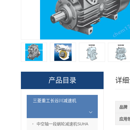
产品目录
详细
三菱重工长谷川减速机
品牌
应用
中空轴一段蜗轮减速机SUHA