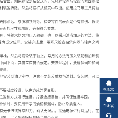
结合面。如果蜗轮是装配式的，先将蜗轮圈与轮毂的紧固螺栓
封装置拆除，然后将蜗杆从机壳中取出。使用拉马等工具将轴
去除油污、杂质和铁屑等。检查零件的表面是否有损伤、裂纹
表面的尺寸和精度，确保符合要求。
具，将轴承均匀地压入轴颈。也可以采用油浴加热的方法，将
贴轴肩或定位环。安装完成后，用塞尺检查轴承内圈与轴肩之间
螺栓。然后将蜗轮装于轴上，常用的方法有压入装配和加热装
中间平面，其偏差应符合规定。安装过程中，要确保蜗轮和蜗
微调。
地安装到油封座中，注意不要装反或损伤油封。安装时，可以
在线QQ
不要过度拧紧，以免造成外壳变形。
位置和方式进行连接，拧紧连接螺栓，并确保连接牢固。
滑油时，要使用干净的油桶和漏斗，防止杂质混入。
在线QQ
有无卡滞或异常阻力。确认无误后，接通电源进行试运行。在
现象，以及蜗轮蜗杆的啮合是否正常。