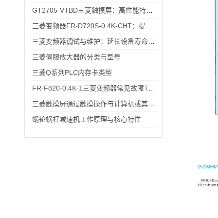
GT2705-VTBD三菱触摸屏：高性能特性解析与多元行业应用
三菱变频器FR-D720S-0.4K-CHT：提升工业生产效率的关键设备
三菱变频器调试与维护：延长设备寿命的实用技巧
三菱伺服放大器的分类与型号
三菱Q系列PLC内存卡类型
FR-F820-0.4K-1三菱变频器常见故障TOP5，排查思路全在这里
三菱触摸屏通过触摸操作与计算机或其他设备进行交互
蜗轮蜗杆减速机工作原理与核心特性