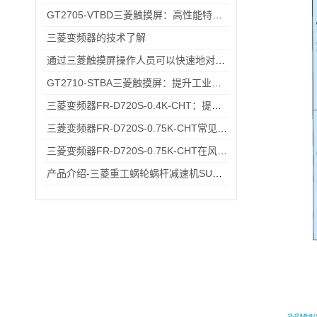
GT2705-VTBD三菱触摸屏：高性能特性解析与多元行业应用
三菱变频器的技术了解
通过三菱触摸屏操作人员可以快速地对机械设备进行控制和监控
GT2710-STBA三菱触摸屏：提升工业现场操作效率与精准度的工具
三菱变频器FR-D720S-0.4K-CHT：提升工业生产效率的关键设备
三菱变频器FR-D720S-0.75K-CHT常见故障排查：过载报警、通讯异常的快速处理方法
三菱变频器FR-D720S-0.75K-CHT在风机、输送带场景的应用
产品介绍-三菱重工蜗轮蜗杆减速机SUHA99R-8