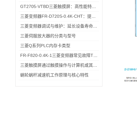
GT2705-VTBD三菱触摸屏：高性能特性解析与多元行业应用
三菱变频器FR-D720S-0.4K-CHT：提升工业生产效率的关键设备
三菱变频器调试与维护：延长设备寿命的实用技巧
三菱伺服放大器的分类与型号
三菱Q系列PLC内存卡类型
FR-F820-0.4K-1三菱变频器常见故障TOP5，排查思路全在这里
三菱触摸屏通过触摸操作与计算机或其他设备进行交互
蜗轮蜗杆减速机工作原理与核心特性