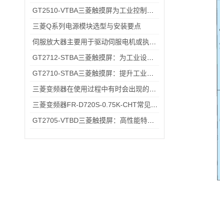
GT2510-VTBA三菱触摸屏为工业控制领域带来了全新的解决方案
三菱Q系列电源模块选型与安装要点
伺服放大器主要用于驱动伺服电机或执行器的控制
GT2712-STBA三菱触摸屏：为工业设备提供智能界面
GT2710-STBA三菱触摸屏：提升工业现场操作效率与精准度的工具
三菱变频器在使用过程中有时会出现的故障情况
三菱变频器FR-D720S-0.75K-CHT常见故障排查：过载报警、通讯异常的快速处理方法
GT2705-VTBD三菱触摸屏：高性能特性解析与多元行业应用