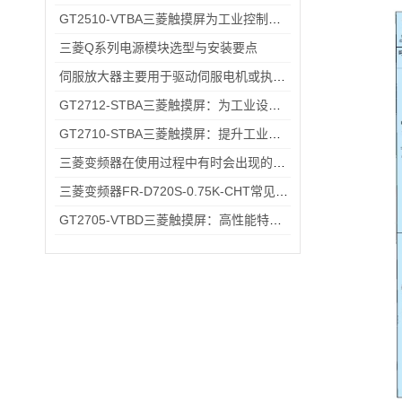
GT2510-VTBA三菱触摸屏为工业控制领域带来了全新的解决方案
三菱Q系列电源模块选型与安装要点
伺服放大器主要用于驱动伺服电机或执行器的控制
GT2712-STBA三菱触摸屏：为工业设备提供智能界面
GT2710-STBA三菱触摸屏：提升工业现场操作效率与精准度的工具
三菱变频器在使用过程中有时会出现的故障情况
三菱变频器FR-D720S-0.75K-CHT常见故障排查：过载报警、通讯异常的快速处理方法
GT2705-VTBD三菱触摸屏：高性能特性解析与多元行业应用