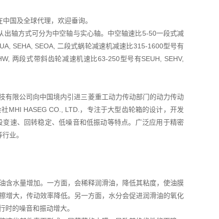
TD在中国及全球代理，欢迎垂询。
出轴方式可分为中空轴与实心轴。中空轴速比5-50一段式减
A, SEHA, SEOA, 二段式蜗轮减速机减速比315-1600型号有
OHW, 两段式带斜齿轮减速机速比63-250型号有SEUH, SEHV,
菱友汇科技有限公司向中国境内引进三菱重工动力传动部门的动力传动
I HASEG CO., LTD.，专注于大型齿轮箱的设计，开发
五段变速、回转稳定、低噪音和低振动等特点。广泛应用于精密
等行业。
油含水量增加。一方面，会稀释润滑油，降低其粘度，使油膜
擦增大，传动效率降低。另一方面，水分会促进润滑油的氧化
行时的噪音和振动增大。