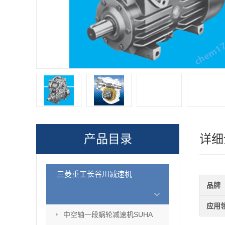
产品目录
详细
三菱重工长谷川减速机
品牌
应用
中空轴一段蜗轮减速机SUHA