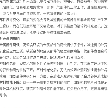
电气性能受扰
：如果减速机带有电气部件，如电机、传感器等，高湿度会
电阻降低，容易引发短路故障，影响电气部件的正常工作，进而使减速机
可能会对电气元件造成损害，干扰减速机的正常运行。
部件尺寸变化
：湿度的变化会导致减速机的金属部件和非金属部件产生不
生膨胀，而在低湿度环境下又会收缩。对于高精度的蜗轮蜗杆减速机，这
啮合间隙发生改变，影响传动的平稳性和准确性。
对寿命的影响
金属部件腐蚀
：高湿度环境为金属部件的腐蚀提供了条件，减速机的外壳
氧化反应而生锈。铁锈会削弱金属部件的强度和耐磨性，使部件表面变得
等问题，最终导致部件过早失效，缩短减速机的使用寿命。
密封件老化
：减速机的密封件如橡胶密封圈、油封等，在高湿度环境下容
的弹性和密封性能下降。密封件老化后，无法有效阻止润滑油泄漏和外界
效果，加剧部件磨损；另一方面，杂质进入减速机内部也会对部件造成损
材料性能下降
：对于一些采用非金属材料的部件，如蜗轮的材料可能是尼
导致其机械强度、硬度和耐磨性等性能下降。在负载作用下，更容易出现
寿命。