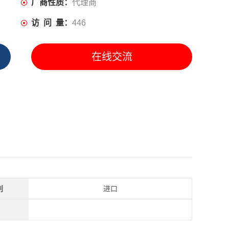
厂商性质：
代理商
访 问 量：
446
在线交流
别
进口