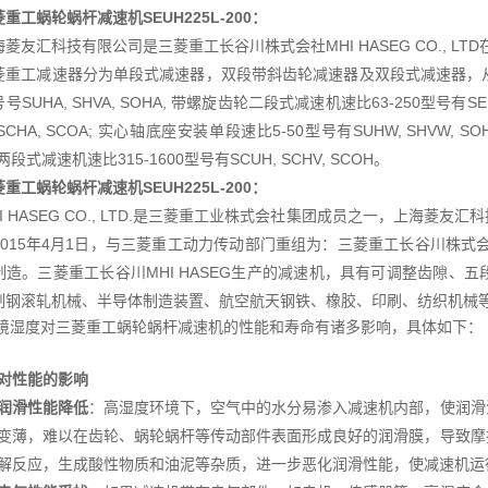
重工蜗轮蜗杆减速机SEUH225L-200
：
海菱友汇科技有限公司是三菱重工长谷川株式会社MHI HASEG CO., L
菱重工减速器分为单段式减速器，双段带斜齿轮减速器及双段式减速器，从
号SUHA, SHVA, SOHA, 带螺旋齿轮二段式减速机速比63-250型号有SEU
 SCHA, SCOA; 实心轴底座安装单段速比5-50型号有SUHW, SHVW, S
 两段式减速机速比315-1600型号有SCUH, SCHV, SCOH。
重工蜗轮蜗杆减速机SEUH225L-200
：
HI HASEG CO., LTD.是三菱重工业株式会社集团成员之一，上海
015年4月1日，与三菱重工动力传动部门重组为：三菱重工长谷川株式会社MH
制造。三菱重工长谷川MHI HASEG生产的减速机，具有可调整齿隙、
制钢滚轧机械、半导体制造装置、航空航天钢铁、橡胶、印刷、纺织机械
境湿度对三菱重工蜗轮蜗杆减速机的性能和寿命有诸多影响，具体如下：
对性能的影响
润滑性能降低
：高湿度环境下，空气中的水分易渗入减速机内部，使润滑
变薄，难以在齿轮、蜗轮蜗杆等传动部件表面形成良好的润滑膜，导致摩
解反应，生成酸性物质和油泥等杂质，进一步恶化润滑性能，使减速机运