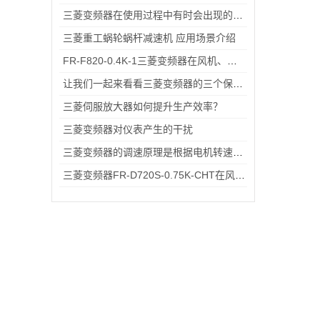
三菱变频器在使用过程中有时会出现的故障情况
三菱重工蜗轮蜗杆减速机 应用场景介绍
FR-F820-0.4K-1三菱变频器在风机、传送带上的应用案例与节能实测
让我们一起来看看三菱变频器的三个保养技巧
三菱伺服放大器如何提升生产效率？
三菱变频器对仪表产生的干扰
三菱变频器的调速原理是根据电机转速与电源频率成正比的关系
三菱变频器FR-D720S-0.75K-CHT在风机、输送带场景的应用