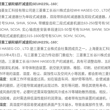
重工蜗轮蜗杆减速机SEUH225L-160
：
海菱友汇科技有限公司是三菱重工长谷川株式会社MHI HASEG CO., L
菱重工减速器分为单段式减速器，双段带斜齿轮减速器及双段式减速器，从
号SUHA, SHVA, SOHA, 带螺旋齿轮二段式减速机速比63-250型号有SEU
 SCHA, SCOA; 实心轴底座安装单段速比5-50型号有SUHW, SHVW, S
 两段式减速机速比315-1600型号有SCUH, SCHV, SCOH。
重工蜗轮蜗杆减速机SEUH225L-160
：
HI HASEG CO., LTD.是三菱重工业株式会社集团成员之一，上海
015年4月1日，与三菱重工动力传动部门重组为：三菱重工长谷川株式会社MH
制造。三菱重工长谷川MHI HASEG生产的减速机，具有可调整齿隙、
制钢滚轧机械、半导体制造装置、航空航天钢铁、橡胶、印刷、纺织机械
作环境的温度、湿度、粉尘、腐蚀性以及空间大小等因素，都会影响三菱
温度
：如果工作环境温度过高，如在锻造车间、熔炉旁等场所，会使减速
承的磨损，还可能导致减速机出现过热、变形等问题，降低其使用寿命。
或风扇的型号，必要时还需采取强制风冷或水冷等辅助散热措施。相反，
动困难，此时需选择低温性能好的润滑油，或者带有加热装置的减速机，
湿度
：高湿度环境容易使减速机表面产生冷凝水，导致金属部件生锈，同