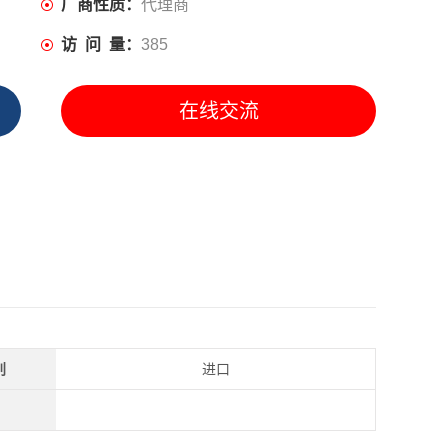
厂商性质：
代理商
访 问 量：
385
在线交流
别
进口