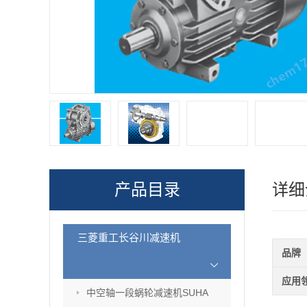
产品目录
详细
三菱重工长谷川减速机
品牌
应用
中空轴一段蜗轮减速机SUHA