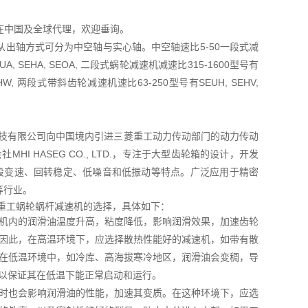
TD在中国及全球代理，欢迎垂询。
出轴方式可分为中空轴与实心轴。中空轴速比5-50一段式减
A, SEHA, SEOA, 二段式蜗轮减速机减速比315-1600型号有
OHW, 两段式带斜齿轮减速机速比63-250型号有SEUH, SEHV,
菱友汇科技有限公司向中国境内引进三菱重工动力传动部门的动力传动
I HASEG CO., LTD.，专注于大型齿轮箱的设计，开发
五段变速、回转稳定、低噪音和低振动等特点。广泛应用于精密
等行业。
重工蜗轮蜗杆减速机的选择，具体如下：
机内的润滑油温度升高，粘度降低，影响润滑效果，加速齿轮
因此，在高温环境下，应选择散热性能好的减速机，如带有散
在低温环境中，如冷库、高海拔寒冷地区，润滑油会变稠，导
以保证其在低温下能正常启动和运行。
时也会影响润滑油的性能，加速其变质。在这种环境下，应选