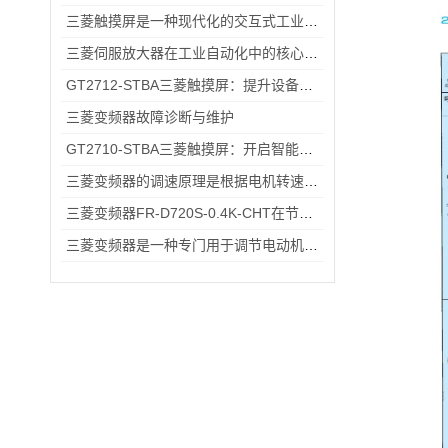
三菱触摸屏是一种现代化的交互式工业控制设备
三菱伺服放大器在工业自动化中的核心优势解析
GT2712-STBA三菱触摸屏：提升设备操作的便捷性与效率
三菱变频器故障诊断与维护
GT2710-STBA三菱触摸屏：开启智能工业控制的便捷操作时代
三菱变频器的调速原理是根据电机转速与电源频率成正比的关系
三菱变频器FR-D720S-0.4K-CHT在节能方面的具体优势
三菱变频器是一种专门用于调节电动机转速和输出功率的设备