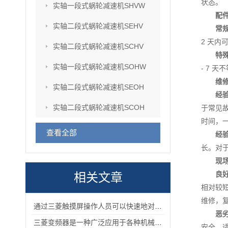
状态。
实轴一段式蜗轮减速机SHVW
配
实轴二段式蜗轮减速机SEHV
常
2 天内
实轴二段式蜗轮减速机SCHV
特
实轴一段式蜗轮减速机SOHW
- 7 
维
实轴二段式蜗轮减速机SEOH
经
实轴二段式蜗轮减速机SCOH
于常见故
时间，一
查看全部
经
长。对于
现
良
相关文章
相对较短
维修，复
通过三菱触摸屏操作人员可以快速地对机械设备进行控制和监控
恶
三菱变频器是一种广泛应用于各种机械化设备的控制器
安全、