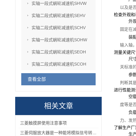
实轴一段式蜗轮减速机SHVW
以及是
检查外观和
实轴二段式蜗轮减速机SEHV
外
实轴二段式蜗轮减速机SCHV
固定在
装
实轴一段式蜗轮减速机SOHW
输入轴
实轴二段式蜗轮减速机SEOH
测量关键尺
尺
实轴二段式蜗轮减速机SCOH
关标准
参
查看全部
判断其
进行性能测
空
相关文章
度等是
负
力、发
三菱触摸屏使用注意事项
了解生产厂
三菱伺服放大器是一种能将模拟信号转换为数字信号的电子设备
生