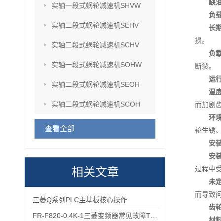
缺
实轴一段式蜗轮减速机SHVW
负
实轴二段式蜗轮减速机SEHV
长
损。
实轴二段式蜗轮减速机SCHV
负
实轴一段式蜗轮减速机SOHW
断裂。
运
实轴二段式蜗轮减速机SEOH
温
实轴二段式蜗轮减速机SCOH
而加剧
环
查看全部
轮生锈
安
安
过程中
相关文章
未
而导致
三菱Q系列PLC主基板核心操作
齿
FR-F820-0.4K-1三菱变频器常见故障TOP5，排查思路全在这里
材