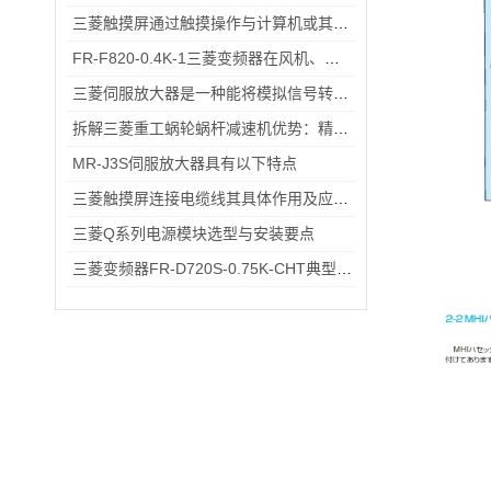
三菱触摸屏通过触摸操作与计算机或其他设备进行交互
FR-F820-0.4K-1三菱变频器在风机、传送带上的应用案例与节能实测
三菱伺服放大器是一种能将模拟信号转换为数字信号的电子设备
拆解三菱重工蜗轮蜗杆减速机优势：精准传动、低噪耐用与强适应性兼具
MR-J3S伺服放大器具有以下特点
三菱触摸屏连接电缆线其具体作用及应用场景分析
三菱Q系列电源模块选型与安装要点
三菱变频器FR-D720S-0.75K-CHT典型应用场景：小型风机、传送带的适配方案分享