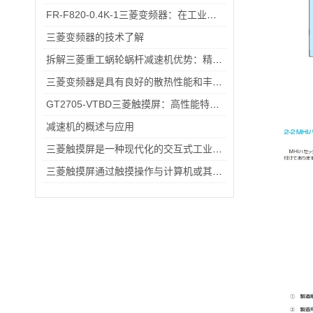
FR-F820-0.4K-1三菱变频器：在工业自动化中实现电机高效运行与节能降耗的关键设备
三菱变频器的技术了解
拆解三菱重工蜗轮蜗杆减速机优势：精准传动、低噪耐用与强适应性兼具
三菱变频器是具有良好的散热性能和丰富的保护功能的变频器
GT2705-VTBD三菱触摸屏：高性能特性解析与多元行业应用
减速机的概述与应用
三菱触摸屏是一种现代化的交互式工业控制设备
三菱触摸屏通过触摸操作与计算机或其他设备进行交互