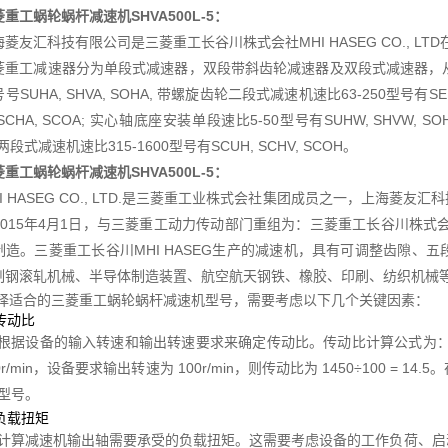
重工蜗轮蜗杆减速机SHVA500L-5
：
海菱友汇科技有限公司是三菱重工长谷川株式会社MHI HASEG CO., L
菱重工减速器分为单段式减速器，双段带斜齿轮减速器及双段式减速器，从
号SUHA, SHVA, SOHA, 带螺旋齿轮二段式减速机速比63-250型号有SEU
 SCHA, SCOA; 实心轴底座安装单段速比5-50型号有SUHW, SHVW, S
 两段式减速机速比315-1600型号有SCUH, SCHV, SCOH。
重工蜗轮蜗杆减速机SHVA500L-5
：
HI HASEG CO., LTD.是三菱重工业株式会社集团成员之一，上海
015年4月1日，与三菱重工动力传动部门重组为：三菱重工长谷川株式会社MH
制造。三菱重工长谷川MHI HASEG生产的减速机，具有可调整齿隙、
制钢滚轧机械、半导体制造装置、航空航天钢铁、橡胶、印刷、纺织机械
择适合的三菱重工蜗轮蜗杆减速机型号，需要考虑以下几个关键因素：
定传动比
根据设备的输入转速和输出转速要求来确定传动比。传动比计算公式为：传
50r/min，设备要求输出转速为 100r/min，则传动比为 1450÷100
型号。
算负载扭矩
计算减速机输出轴需要承受的负载扭矩。这需要考虑设备的工作负荷、启