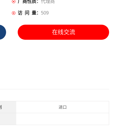
厂商性质：
代理商
访 问 量：
509
在线交流
别
进口