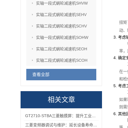
实轴一段式蜗轮减速机SHVW
实轴二段式蜗轮减速机SEHV
扭矩
实轴二段式蜗轮减速机SCHV
动、
3. 考
实轴一段式蜗轮减速机SOHW
实轴二段式蜗轮减速机SEOH
率，
4. 确
实轴二段式蜗轮减速机SCOH
在一
查看全部
和检
5. 考
相关文章
如果
则需
6. 其
GT2710-STBA三菱触摸屏：提升工业现场操作效率与精准度的工具
三菱变频器调试与维护：延长设备寿命的实用技巧
等，