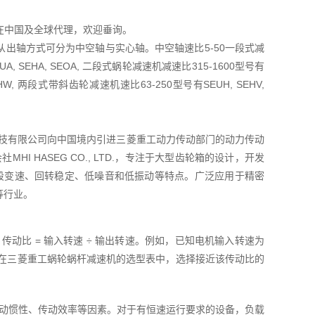
TD在中国及全球代理，欢迎垂询。
出轴方式可分为中空轴与实心轴。中空轴速比5-50一段式减
A, SEHA, SEOA, 二段式蜗轮减速机减速比315-1600型号有
OHW, 两段式带斜齿轮减速机速比63-250型号有SEUH, SEHV,
菱友汇科技有限公司向中国境内引进三菱重工动力传动部门的动力传动
I HASEG CO., LTD.，专注于大型齿轮箱的设计，开发
五段变速、回转稳定、低噪音和低振动等特点。广泛应用于精密
等行业。
动比 = 输入转速 ÷ 输出转速。例如，已知电机输入转速为
 = 14.5。在三菱重工蜗轮蜗杆减速机的选型表中，选择接近该传动比的
动惯性、传动效率等因素。对于有恒速运行要求的设备，负载