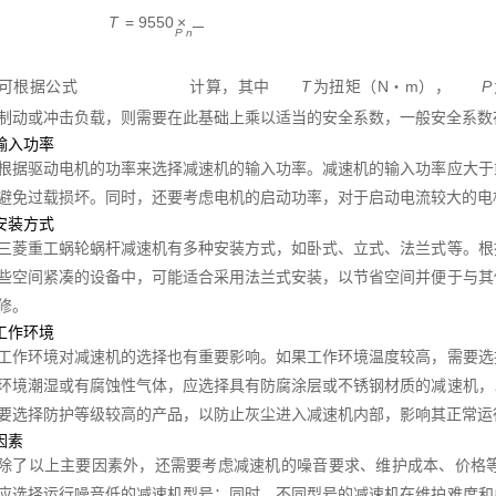
T
=
9550
×
n
P
可根据公式
计算，其中
T
为扭矩（N・m），
P
制动或冲击负载，则需要在此基础上乘以适当的安全系数，一般安全系数在 1.
虑输入功率
根据驱动电机的功率来选择减速机的输入功率。减速机的输入功率应大于
避免过载损坏。同时，还要考虑电机的启动功率，对于启动电流较大的电
定安装方式
三菱重工蜗轮蜗杆减速机有多种安装方式，如卧式、立式、法兰式等。根
些空间紧凑的设备中，可能适合采用法兰式安装，以节省空间并便于与其
修。
虑工作环境
工作环境对减速机的选择也有重要影响。如果工作环境温度较高，需要选
环境潮湿或有腐蚀性气体，应选择具有防腐涂层或不锈钢材质的减速机，
要选择防护等级较高的产品，以防止灰尘进入减速机内部，影响其正常运
他因素
除了以上主要因素外，还需要考虑减速机的噪音要求、维护成本、价格
应选择运行噪音低的减速机型号；同时，不同型号的减速机在维护难度和