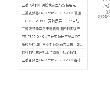
三菱Q系列电源模块选型与安装要点
护成
在
三菱变频器FR-D720S-0.75K-CHT暖通空调系统变频节能改造应用
足设备
GT2705-VTBD三菱触摸屏：工业自动化高效交互仪器
三菱变频器常用于电机调速控制实现产能提升和能源节约
FR-F820-0.4K-1三菱变频器常见故障TOP5，排查思路全在这里
高转矩启动！三菱变频器助力风机、泵类负载高效运行
蜗轮蜗杆减速机工作原理与核心特性
三菱变频器FR-D720S-0.75K-CHT给排水小型水泵变频恒压供水应用