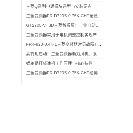
三菱Q系列电源模块选型与安装要点
三菱变频器FR-D720S-0.75K-CHT暖通空调系统变频节能改造应用
GT2705-VTBD三菱触摸屏：工业自动化高效交互仪器
三菱变频器常用于电机调速控制实现产能提升和能源节约
FR-F820-0.4K-1三菱变频器常见故障TOP5，排查思路全在这里
高转矩启动！三菱变频器助力风机、泵类负载高效运行
蜗轮蜗杆减速机工作原理与核心特性
三菱变频器FR-D720S-0.75K-CHT给排水小型水泵变频恒压供水应用