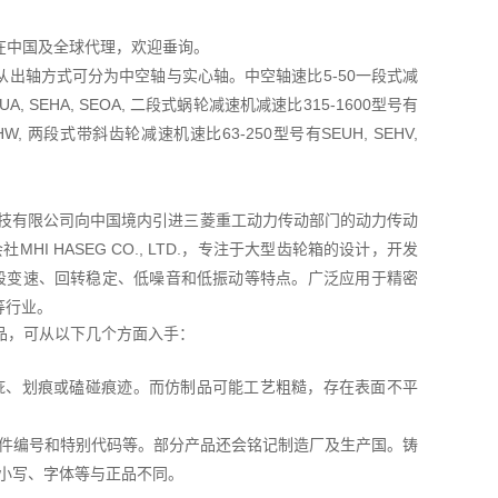
TD在中国及全球代理，欢迎垂询。
出轴方式可分为中空轴与实心轴。中空轴速比5-50一段式减
A, SEHA, SEOA, 二段式蜗轮减速机减速比315-1600型号有
OHW, 两段式带斜齿轮减速机速比63-250型号有SEUH, SEHV,
菱友汇科技有限公司向中国境内引进三菱重工动力传动部门的动力传动
I HASEG CO., LTD.，专注于大型齿轮箱的设计，开发
五段变速、回转稳定、低噪音和低振动等特点。广泛应用于精密
等行业。
为正品，可从以下几个方面入手：
疵、划痕或磕碰痕迹。而仿制品可能工艺粗糙，存在表面不平
件编号和特别代码等。部分产品还会铭记制造厂及生产国。铸
小写、字体等与正品不同。