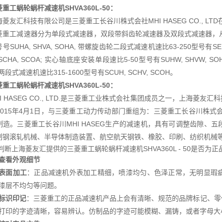
重工蜗轮蜗杆减速机SHVA360L-50
：
海菱友汇科技有限公司是三菱重工长谷川株式会社MHI HASEG CO., L
菱重工减速器分为单段式减速器，双段带斜齿轮减速器及双段式减速器，从
号SUHA, SHVA, SOHA, 带螺旋齿轮二段式减速机速比63-250型号有SEU
 SCHA, SCOA; 实心轴底座安装单段速比5-50型号有SUHW, SHVW, S
 两段式减速机速比315-1600型号有SCUH, SCHV, SCOH。
重工蜗轮蜗杆减速机SHVA360L-50
：
HI HASEG CO., LTD.是三菱重工业株式会社集团成员之一，上海
015年4月1日，与三菱重工动力传动部门重组为：三菱重工长谷川株式会社MH
制造。三菱重工长谷川MHI HASEG生产的减速机，具有可调整齿隙、
制钢滚轧机械、半导体制造装置、航空航天钢铁、橡胶、印刷、纺织机械
判断上海菱友汇提供的三菱重工蜗轮蜗杆减速机SHVA360L - 50是否
查看外观细节
表面加工
：正品减速机外表加工精细，喷漆均匀、色泽正常，无明显瑕
漆层不均匀等问题。
标识印记
：三菱重工的正品减速机产品上会有清晰、规范的品牌标记、零
打印的字迹清晰，容易辨认。仿制品的字迹可能模糊、漏铸，或者字母大