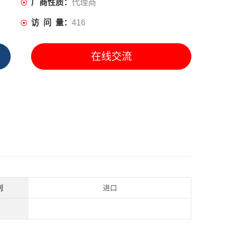
厂商性质：
代理商
访 问 量：
416
在线交流
别
进口