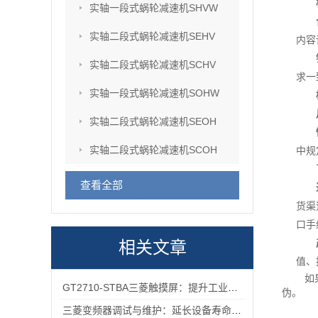
实轴一段式蜗轮减速机SHVW
实轴二段式蜗轮减速机SEHV
内容
实轴二段式蜗轮减速机SCHV
求一
实轴一段式蜗轮减速机SOHW
实轴二段式蜗轮减速机SEOH
实轴二段式蜗轮减速机SCOH
中规
查看全部
货渠
口手
相关文章
值、
如
GT2710-STBA三菱触摸屏：提升工业现场操作效率与精准度的工具
伪。
三菱变频器调试与维护：延长设备寿命的实用技巧