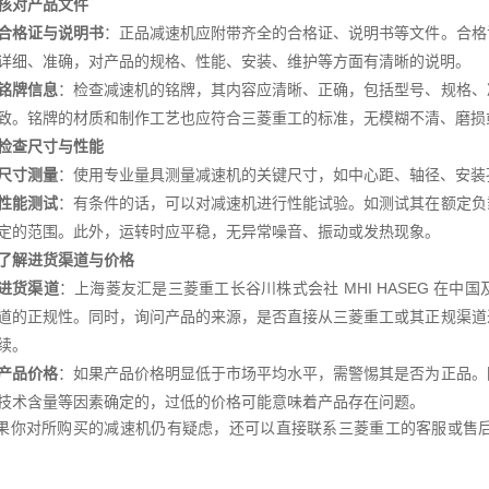
核对产品文件
合格证与说明书
：正品减速机应附带齐全的合格证、说明书等文件。合格
详细、准确，对产品的规格、性能、安装、维护等方面有清晰的说明。
铭牌信息
：检查减速机的铭牌，其内容应清晰、正确，包括型号、规格、
致。铭牌的材质和制作工艺也应符合三菱重工的标准，无模糊不清、磨损
检查尺寸与性能
尺寸测量
：使用专业量具测量减速机的关键尺寸，如中心距、轴径、安装
性能测试
：有条件的话，可以对减速机进行性能试验。如测试其在额定负
定的范围。此外，运转时应平稳，无异常噪音、振动或发热现象。
了解进货渠道与价格
进货渠道
：上海菱友汇是三菱重工长谷川株式会社 MHI HASEG 在
道的正规性。同时，询问产品的来源，是否直接从三菱重工或其正规渠道
续。
产品价格
：如果产品价格明显低于市场平均水平，需警惕其是否为正品。
技术含量等因素确定的，过低的价格可能意味着产品存在问题。
果你对所购买的减速机仍有疑虑，还可以直接联系三菱重工的客服或售