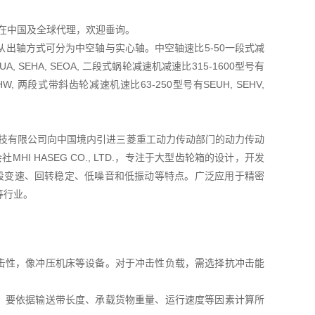
TD.在中国及全球代理，欢迎垂询。
出轴方式可分为中空轴与实心轴。中空轴速比5-50一段式减
A, SEHA, SEOA, 二段式蜗轮减速机减速比315-1600型号有
OHW, 两段式带斜齿轮减速机速比63-250型号有SEUH, SEHV,
菱友汇科技有限公司向中国境内引进三菱重工动力传动部门的动力传动
I HASEG CO., LTD.，专注于大型齿轮箱的设计，开发
五段变速、回转稳定、低噪音和低振动等特点。广泛应用于精密
等行业。
击性，像冲压机床等设备。对于冲击性负载，需选择抗冲击能
，要依据输送带长度、承载货物重量、运行速度等因素计算所