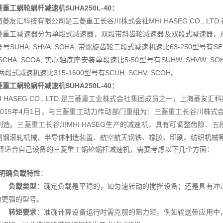
重工蜗轮蜗杆减速机SUHA250L-40
：
海菱友汇科技有限公司是三菱重工长谷川株式会社MHI HASEG CO., L
菱重工减速器分为单段式减速器，双段带斜齿轮减速器及双段式减速器，从
号SUHA, SHVA, SOHA, 带螺旋齿轮二段式减速机速比63-250型号有SEU
 SCHA, SCOA; 实心轴底座安装单段速比5-50型号有SUHW, SHVW, S
 两段式减速机速比315-1600型号有SCUH, SCHV, SCOH。
菱重工蜗轮蜗杆减速机
SUHA250L-40：
HI HASEG CO., LTD.是三菱重工业株式会社集团成员之一，上海
015年4月1日，与三菱重工动力传动部门重组为：三菱重工长谷川株式会社MH
制造。三菱重工长谷川MHI HASEG生产的减速机，具有可调整齿隙、
制钢滚轧机械、半导体制造装置、航空航天钢铁、橡胶、印刷、纺织机械
择适合自己设备的三菱重工蜗轮蜗杆减速机，需要考虑以下几个方面：
明确负载特性
：
负载类型
：确定负载是平稳的，如匀速转动的搅拌设备；还是具有冲
力更强的型号。
转矩要求
：准确计算设备运行时需克服的阻力矩，例如输送带应用中