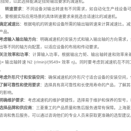
需扭矩，以此选择能满足扭矩输出要求的减速机。
转速要求
：不同设备对输出转速有不同需求，如自动化生产线设备
速，要根据实际应用场景的具体转速要求来挑选合适速比的减速机。
确定减速比
：根据电机的转速和设备所需的输出轴转速来计算减速比。减速比
产品。
考虑输入输出轴方向
：明确减速机的安装方式和输入输出轴的方向需求，
出等不同的轴方向配置，以适应设备的布局和传动要求。
关注效率和功率
：计算输入功率，根据输出力矩、输出轴转速和效率来确定减
.m)× 输出轴转速 N2 (r/min)/(9549× 效率 η)。同时要考虑到减
。
考虑外形尺寸和安装空间
：确保减速机的外形尺寸适合设备的安装空间，
了解可靠性和使用要求
：选择具有高可靠性和长使用寿命的产品，了解其
的影响。
明确维护要求
：考虑减速机的维护便捷性，选择易于维护和保养的型号，
选择品牌和供应商
：三菱重工的产品质量和售后服务通常有保障。上海菱
咨询和售后服务，可以通过咨询他们的专业人员来获取更准确的选型建议