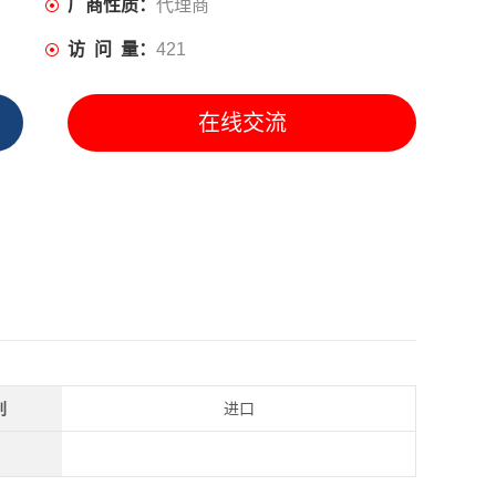
厂商性质：
代理商
访 问 量：
421
在线交流
别
进口