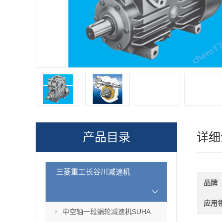
产品目录
详细
三菱重工长谷川减速机
品牌
应用
中空轴一段蜗轮减速机SUHA