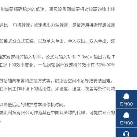
可能需要精确稳定的低速，通风设备则需要相对较高的输出转
 = 电机转速 / 减速机出力轴转速，尽量选用接近理想减速
如卧式或立式安装，以及单入单出、单入双出、双入单出、双
速机的输入功率，公式为输入功率 P (kw)= 输出力矩 T
速机在不同工况下的效率变化，一般蜗轮蜗杆减速机的效率在 50%-90%
包括轴向布置和连接方式等，避免因空间不足导致安装困难。
在不同工作环境下的适用性，如温度、湿度、灰尘等条件对减
在线QQ
以降低后期的维护成本和停机时间。
友汇科技有限公司作为其在中国及全球的代理，可提供专业的
。
在线QQ