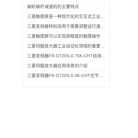
蜗轮蜗杆减速机的主要特点
三菱触摸屏是一种现代化的交互式工业控制设备
三菱变频器特别适用于需要调整运行速度和提高效率的设备
三菱触摸屏可以实现高精度的触摸操作
三菱伺服放大器工业自动化领域的重要设备
三菱变频器FR-D720S-0.75K-CHT给排水小型水泵变频恒压供水应用
三菱伺服放大器应用场景的介绍
三菱变频器FR-D720S-0.4K-CHT在节能方面的具体优势