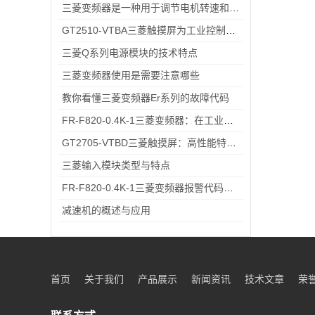
三菱变频器是一种用于调节电机转速和控制其运行的装置
GT2510-VTBA三菱触摸屏为工业控制领域带来了全新的解决方案
三菱Q系列电源模块的技术特点
三菱变频器使用是需要注意哪些
教你看懂三菱变频器Er系列的故障代码
FR-F820-0.4K-1三菱变频器：在工业自动化中实现电机高效运行与节能降耗的关键设备
GT2705-VTBD三菱触摸屏：高性能特性解析与多元行业应用
三菱输入模块类型与特点
FR-F820-0.4K-1三菱变频器报警代码与故障代码速查表，收藏备用不求人
减速机的概述与应用
首页
关于我们
产品展示
新闻资讯
技术文章
荣