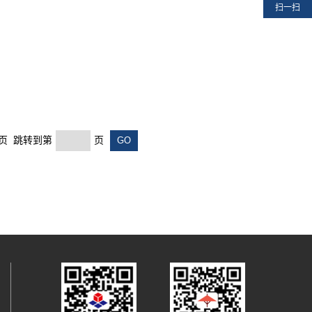
扫一扫
末页 跳转到第
页