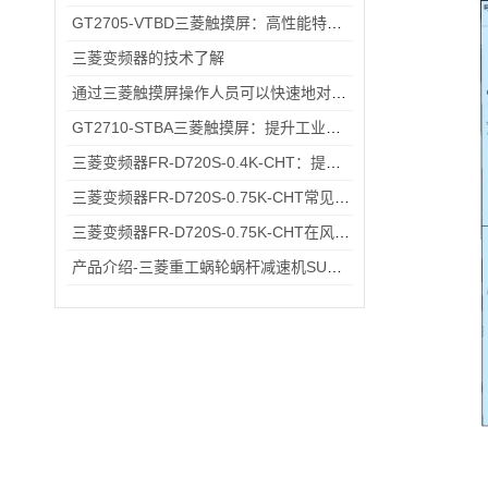
GT2705-VTBD三菱触摸屏：高性能特性解析与多元行业应用
三菱变频器的技术了解
通过三菱触摸屏操作人员可以快速地对机械设备进行控制和监控
GT2710-STBA三菱触摸屏：提升工业现场操作效率与精准度的工具
三菱变频器FR-D720S-0.4K-CHT：提升工业生产效率的关键设备
三菱变频器FR-D720S-0.75K-CHT常见故障排查：过载报警、通讯异常的快速处理方法
三菱变频器FR-D720S-0.75K-CHT在风机、输送带场景的应用
产品介绍-三菱重工蜗轮蜗杆减速机SUHA99R-8