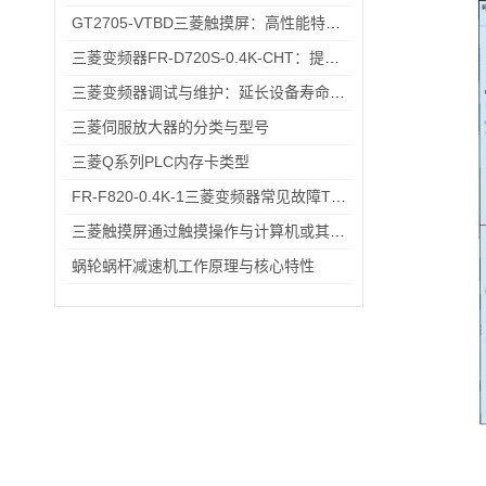
GT2705-VTBD三菱触摸屏：高性能特性解析与多元行业应用
三菱变频器FR-D720S-0.4K-CHT：提升工业生产效率的关键设备
三菱变频器调试与维护：延长设备寿命的实用技巧
三菱伺服放大器的分类与型号
三菱Q系列PLC内存卡类型
FR-F820-0.4K-1三菱变频器常见故障TOP5，排查思路全在这里
三菱触摸屏通过触摸操作与计算机或其他设备进行交互
蜗轮蜗杆减速机工作原理与核心特性