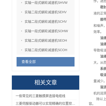
作，进
实轴一段式蜗轮减速机SHVW
密
实轴二段式蜗轮减速机SEHV
液的正
部
实轴二段式蜗轮减速机SCHV
和噪声
实轴一段式蜗轮减速机SOHW
效率。
油
实轴二段式蜗轮减速机SEOH
油
实轴二段式蜗轮减速机SCOH
导致吸
油
查看全部
大，从
系
吸
量减少
相关文章
溢
机的润
一些常见的三菱触摸屏连接电缆线
除以
三菱伺服驱动器可以实现精确的位置控制满足高精度生产的要求
容。