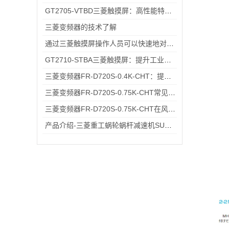
GT2705-VTBD三菱触摸屏：高性能特性解析与多元行业应用
三菱变频器的技术了解
通过三菱触摸屏操作人员可以快速地对机械设备进行控制和监控
GT2710-STBA三菱触摸屏：提升工业现场操作效率与精准度的工具
三菱变频器FR-D720S-0.4K-CHT：提升工业生产效率的关键设备
三菱变频器FR-D720S-0.75K-CHT常见故障排查：过载报警、通讯异常的快速处理方法
三菱变频器FR-D720S-0.75K-CHT在风机、输送带场景的应用
产品介绍-三菱重工蜗轮蜗杆减速机SUHA99R-8