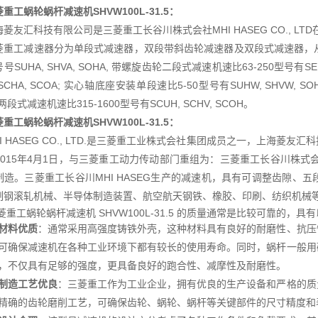
菱重工蜗轮蜗杆减速机
SHVW100L-31.5：
海菱友汇科技有限公司是三菱重工长谷川株式会社MHI HASEG CO., L
菱重工减速器分为单段式减速器，双段带斜齿轮减速器及双段式减速器，从
号SUHA, SHVA, SOHA, 带螺旋齿轮二段式减速机速比63-250型号有SEU
 SCHA, SCOA; 实心轴底座安装单段速比5-50型号有SUHW, SHVW, S
 两段式减速机速比315-1600型号有SCUH, SCHV, SCOH。
菱重工蜗轮蜗杆减速机
SHVW100L-31.5：
HI HASEG CO., LTD.是三菱重工业株式会社集团成员之一，上海
015年4月1日，与三菱重工动力传动部门重组为：三菱重工长谷川株式会社MH
制造。三菱重工长谷川MHI HASEG生产的减速机，具有可调整齿隙、
制钢滚轧机械、半导体制造装置、航空航天钢铁、橡胶、印刷、纺织机械
菱重工蜗轮蜗杆减速机 SHVW100L-31.5 的质量通常是比较可靠的，具
材料优质
：通常采用高强度铸铁外壳，这种材料具有良好的耐磨性、抗压
可确保减速机在各种工业环境下都有较长的使用寿命。同时，蜗杆一般用
，不仅具有足够的强度，更具备良好的跑合性、减摩性及耐磨性。
制造工艺优良
：三菱重工作为工业企业，拥有优良的生产设备和严格的质
精确的齿轮磨削工艺，可确保齿轮、蜗轮、蜗杆等关键部件的尺寸精度和