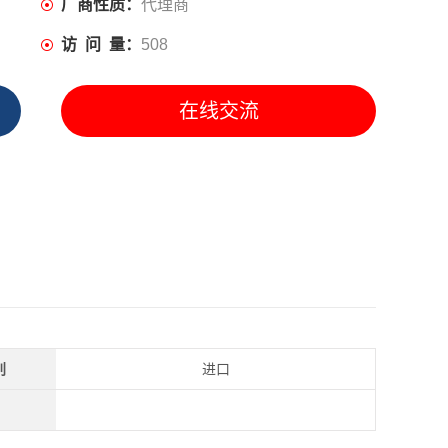
厂商性质：
代理商
访 问 量：
508
在线交流
别
进口