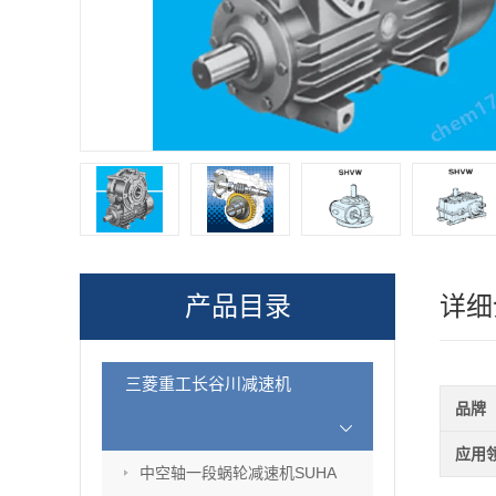
产品目录
详细
三菱重工长谷川减速机
品牌
应用
中空轴一段蜗轮减速机SUHA