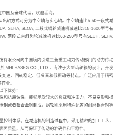
TD在中国及全球代理，欢迎垂询。
出轴方式可分为中空轴与实心轴。中空轴速比5-50一段式减
A, SEHA, SEOA, 二段式蜗轮减速机减速比315-1600型号有
OHW, 两段式带斜齿轮减速机速比63-250型号有SEUH, SEHV,
菱友汇科技有限公司向中国境内引进三菱重工动力传动部门的动力传动
I HASEG CO., LTD.，专注于大型齿轮箱的设计，开发
五段变速、回转稳定、低噪音和低振动等特点。广泛应用于精密
等行业。
有以下优势：
性和抗腐蚀性。能够承受较大的负载和冲击力，不易变形和损
碳钢或者铝合金钢制成，蜗轮则采用特殊配置的耐磨镍青铜等
量控制体系。在减速机的制造过程中，采用精密的加工工艺，
表面质量，从而保证了传动的准确性和平稳性。