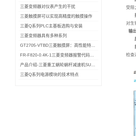
三菱变频器对仪表产生的干扰
受阻
三菱触摸屏可以实现高精度的触摸操作
对生
三菱Q系列PLC主基板选购与安装
输
三菱变频器具有多种系列
GT2705-VTBD三菱触摸屏：高性能特性解析与多元行业应用
检查
FR-F820-0.4K-1三菱变频器报警代码与故障代码速查表，收藏备用不求人
产品介绍-三菱重工蜗轮蜗杆减速机SUHA99R-8
三菱Q系列电源模块的技术特点