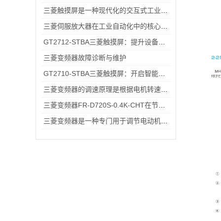
三菱触摸屏是一种现代化的交互式工业控制设备
三菱伺服放大器在工业自动化中的核心优势解析
GT2712-STBA三菱触摸屏：提升设备操作的便捷性与效率
三菱变频器故障诊断与维护
GT2710-STBA三菱触摸屏：开启智能工业控制的便捷操作时代
三菱变频器的调速原理是根据电机转速与电源频率成正比的关系
三菱变频器FR-D720S-0.4K-CHT在节能方面的具体优势
三菱变频器是一种专门用于调节电动机转速和输出功率的设备