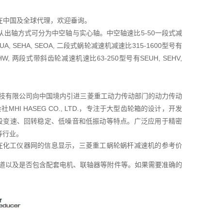
TD在中国及全球代理，欢迎垂询。
出轴方式可分为中空轴与实心轴。中空轴速比5-50一段式减
A, SEHA, SEOA, 二段式蜗轮减速机减速比315-1600型号有
OHW, 两段式带斜齿轮减速机速比63-250型号有SEUH, SEHV,
菱友汇科技有限公司向中国境内引进三菱重工动力传动部门的动力传动
I HASEG CO., LTD.，专注于大型齿轮箱的设计，开发
五段变速、回转稳定、低噪音和低振动等特点。广泛应用于精密
等行业。
值。在化工仪器网的信息显示，三菱重工蜗轮蜗杆减速机的参考价
道以及是否包含配套电机、联轴器等附件等。如果需要准确的