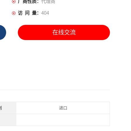
厂商性质：
代理商
访 问 量：
404
在线交流
别
进口