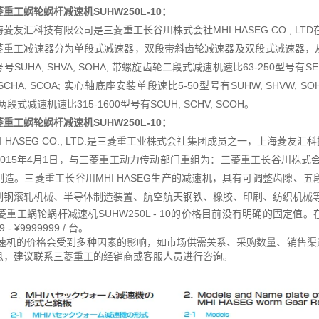
重工蜗轮蜗杆减速机SUHW250L-10
：
海菱友汇科技有限公司是三菱重工长谷川株式会社MHI HASEG CO., L
菱重工减速器分为单段式减速器，双段带斜齿轮减速器及双段式减速器，从
号SUHA, SHVA, SOHA, 带螺旋齿轮二段式减速机速比63-250型号有SEU
 SCHA, SCOA; 实心轴底座安装单段速比5-50型号有SUHW, SHVW, S
 两段式减速机速比315-1600型号有SCUH, SCHV, SCOH。
重工蜗轮蜗杆减速机SUHW250L-10
：
HI HASEG CO., LTD.是三菱重工业株式会社集团成员之一，上海
015年4月1日，与三菱重工动力传动部门重组为：三菱重工长谷川株式会社MH
制造。三菱重工长谷川MHI HASEG生产的减速机，具有可调整齿隙、
制钢滚轧机械、半导体制造装置、航空航天钢铁、橡胶、印刷、纺织机械
菱重工蜗轮蜗杆减速机SUHW250L - 10的价格目前没有明确的固定
9 - ¥9999999 / 台。
速机的价格会受到多种因素的影响，如市场供需关系、采购数量、销售渠
息，建议联系三菱重工的经销商或客服人员进行咨询。