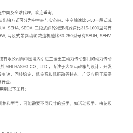
TD在中国及全球代理，欢迎垂询。
出轴方式可分为中空轴与实心轴。中空轴速比5-50一段式减
A, SEHA, SEOA, 二段式蜗轮减速机减速比315-1600型号有
OHW, 两段式带斜齿轮减速机速比63-250型号有SEUH, SEHV,
菱友汇科技有限公司向中国境内引进三菱重工动力传动部门的动力传动
I HASEG CO., LTD.，专注于大型齿轮箱的设计，开发
五段变速、回转稳定、低噪音和低振动等特点。广泛应用于精密
等行业。
要用到以下工具：
规格和型号，可能需要不同尺寸的扳手，如活动扳手、梅花扳