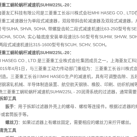
重工蜗轮蜗杆减速机SUHW225L-20
：
海菱友汇科技有限公司是三菱重工长谷川株式会社MHI HASEG CO., L
菱重工减速器分为单段式减速器，双段带斜齿轮减速器及双段式减速器，从
号SUHA, SHVA, SOHA, 带螺旋齿轮二段式减速机速比63-250型号有SEU
 SCHA, SCOA; 实心轴底座安装单段速比5-50型号有SUHW, SHVW, S
 两段式减速机速比315-1600型号有SCUH, SCHV, SCOH。
重工蜗轮蜗杆减速机SUHW225L-20
：
HI HASEG CO., LTD.是三菱重工业株式会社集团成员之一，上海
015年4月1日，与三菱重工动力传动部门重组为：三菱重工长谷川株式会社MH
制造。三菱重工长谷川MHI HASEG生产的减速机，具有可调整齿隙、
制钢滚轧机械、半导体制造装置、航空航天钢铁、橡胶、印刷、纺织机械
洗三菱重工蜗轮蜗杆减速机SUHW225L - 20润滑系统的过滤器，通常需
拆卸工具
扳手
：用于拆卸过滤器外壳上的螺母、螺栓等连接件。根据过滤器的
手或套筒扳手等。
螺丝刀
：如果过滤器上有螺丝固定，需要相应的螺丝刀来拧开螺丝。
清洗工具