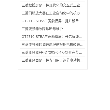
三菱触摸屏是一种现代化的交互式工业控制设备
三菱伺服放大器在工业自动化中的核心优势解析
GT2712-STBA三菱触摸屏：提升设备操作的便捷性与效率
三菱变频器故障诊断与维护
GT2710-STBA三菱触摸屏：开启智能工业控制的便捷操作时代
三菱变频器的调速原理是根据电机转速与电源频率成正比的关系
三菱变频器FR-D720S-0.4K-CHT在节能方面的具体优势
三菱变频器是一种专门用于调节电动机转速和输出功率的设备