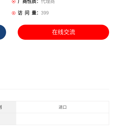
厂商性质：
代理商
访 问 量：
399
在线交流
别
进口