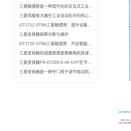
三菱触摸屏是一种现代化的交互式工业控制设备
三菱伺服放大器在工业自动化中的核心优势解析
GT2712-STBA三菱触摸屏：提升设备操作的便捷性与效率
三菱变频器故障诊断与维护
GT2710-STBA三菱触摸屏：开启智能工业控制的便捷操作时代
三菱变频器的调速原理是根据电机转速与电源频率成正比的关系
三菱变频器FR-D720S-0.4K-CHT在节能方面的具体优势
三菱变频器是一种专门用于调节电动机转速和输出功率的设备