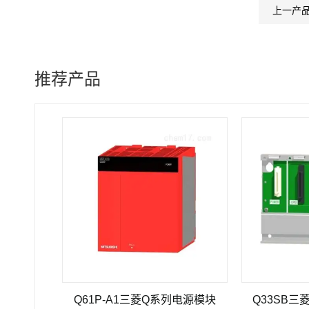
上一产
推荐产品
HV100L-125
Q61P-A1三菱Q系列电源模块
Q33SB三菱Q系列