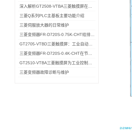
深入解析GT2508-VTBA三菱触摸屏在现代化工厂中的应用与优势
三菱Q系列PLC主基板主要功能介绍
三菱伺服放大器的日常维护
三菱变频器FR-D720S-0.75K-CHT给排水小型水泵变频恒压供水应用
GT2705-VTBD三菱触摸屏：工业自动化高效交互仪器
三菱变频器FR-D720S-0.4K-CHT在节能方面的具体优势
GT2510-VTBA三菱触摸屏为工业控制领域带来了全新的解决方案
三菱变频器故障诊断与维护