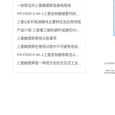
一些常见的三菱触摸屏连接电缆线
FR-F820-0.4K-1三菱变频器报警代码与故障代码速查表，收藏备用不求人
三菱Q系列电源模块主要特征及应用领域
产品介绍-三菱重工蜗轮蜗杆减速机SUHA99R-8
三菱触摸屏使用注意事项
三菱触摸屏在使用过程中不可避免地会出现各种故障该怎么办
FR-F820-0.4K-1三菱变频器参数怎么设？出厂默认→自定义调校一步一步来
三菱触摸屏是一种现代化的交互式工业控制设备