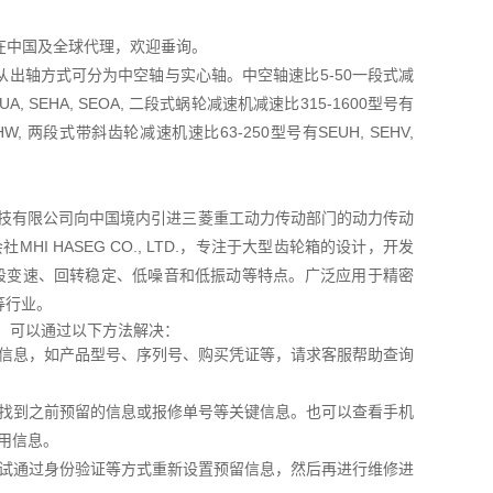
TD在中国及全球代理，欢迎垂询。
出轴方式可分为中空轴与实心轴。中空轴速比5-50一段式减
A, SEHA, SEOA, 二段式蜗轮减速机减速比315-1600型号有
OHW, 两段式带斜齿轮减速机速比63-250型号有SEUH, SEHV,
菱友汇科技有限公司向中国境内引进三菱重工动力传动部门的动力传动
I HASEG CO., LTD.，专注于大型齿轮箱的设计，开发
五段变速、回转稳定、低噪音和低振动等特点。广泛应用于精密
等行业。
，可以通过以下方法解决：
信息，如产品型号、序列号、购买凭证等，请求客服帮助查询
找到之前预留的信息或报修单号等关键信息。也可以查看手机
用信息。
试通过身份验证等方式重新设置预留信息，然后再进行维修进