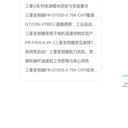
三菱Q系列电源模块选型与安装要点
三菱变频器FR-D720S-0.75K-CHT暖通空调系统变频节能改造应用
GT2705-VTBD三菱触摸屏：工业自动化高效交互仪器
三菱变频器常用于电机调速控制实现产能提升和能源节约
FR-F820-0.4K-1三菱变频器常见故障TOP5，排查思路全在这里
高转矩启动！三菱变频器助力风机、泵类负载高效运行
蜗轮蜗杆减速机工作原理与核心特性
三菱变频器FR-D720S-0.75K-CHT给排水小型水泵变频恒压供水应用