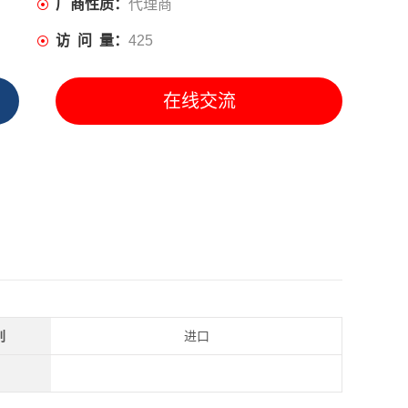
厂商性质：
代理商
访 问 量：
425
在线交流
别
进口