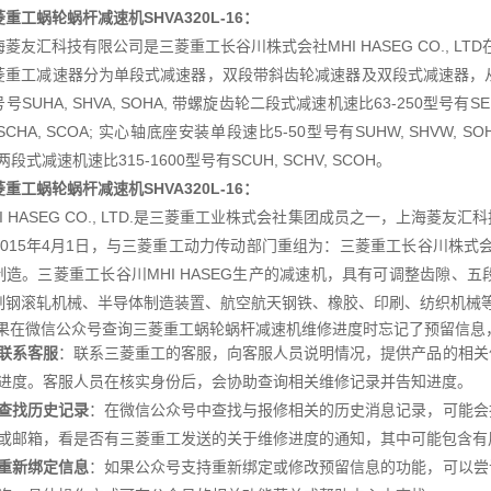
重工蜗轮蜗杆减速机SHVA320L-16
：
海菱友汇科技有限公司是三菱重工长谷川株式会社MHI HASEG CO., L
菱重工减速器分为单段式减速器，双段带斜齿轮减速器及双段式减速器，从
号SUHA, SHVA, SOHA, 带螺旋齿轮二段式减速机速比63-250型号有SEU
 SCHA, SCOA; 实心轴底座安装单段速比5-50型号有SUHW, SHVW, S
 两段式减速机速比315-1600型号有SCUH, SCHV, SCOH。
重工蜗轮蜗杆减速机SHVA320L-16
：
HI HASEG CO., LTD.是三菱重工业株式会社集团成员之一，上海
015年4月1日，与三菱重工动力传动部门重组为：三菱重工长谷川株式会社MH
制造。三菱重工长谷川MHI HASEG生产的减速机，具有可调整齿隙、
制钢滚轧机械、半导体制造装置、航空航天钢铁、橡胶、印刷、纺织机械
果在微信公众号查询三菱重工蜗轮蜗杆减速机维修进度时忘记了预留信息
联系客服
：联系三菱重工的客服，向客服人员说明情况，提供产品的相关
进度。客服人员在核实身份后，会协助查询相关维修记录并告知进度。
查找历史记录
：在微信公众号中查找与报修相关的历史消息记录，可能会
或邮箱，看是否有三菱重工发送的关于维修进度的通知，其中可能包含有
重新绑定信息
：如果公众号支持重新绑定或修改预留信息的功能，可以尝