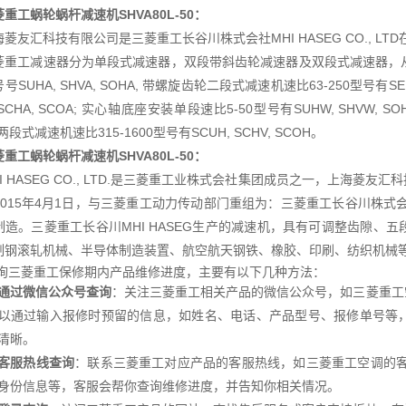
重工蜗轮蜗杆减速机SHVA80L-50
：
海菱友汇科技有限公司是三菱重工长谷川株式会社MHI HASEG CO., L
菱重工减速器分为单段式减速器，双段带斜齿轮减速器及双段式减速器，从
号SUHA, SHVA, SOHA, 带螺旋齿轮二段式减速机速比63-250型号有SEU
 SCHA, SCOA; 实心轴底座安装单段速比5-50型号有SUHW, SHVW, S
 两段式减速机速比315-1600型号有SCUH, SCHV, SCOH。
菱重工蜗轮蜗杆减速机
SHVA80L-50：
HI HASEG CO., LTD.是三菱重工业株式会社集团成员之一，上海
015年4月1日，与三菱重工动力传动部门重组为：三菱重工长谷川株式会社MH
制造。三菱重工长谷川MHI HASEG生产的减速机，具有可调整齿隙、
制钢滚轧机械、半导体制造装置、航空航天钢铁、橡胶、印刷、纺织机械
询三菱重工保修期内产品维修进度，主要有以下几种方法：
通过微信公众号查询
：关注三菱重工相关产品的微信公众号，如三菱重工
以通过输入报修时预留的信息，如姓名、电话、产品型号、报修单号等
清晰。
客服热线查询
：联系三菱重工对应产品的客服热线，如三菱重工空调的客
身份信息等，客服会帮你查询维修进度，并告知你相关情况。