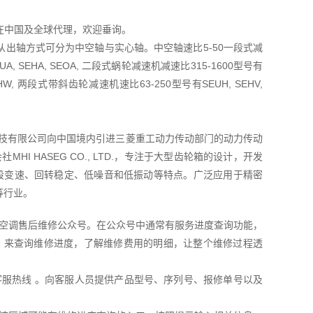
TD在中国及全球代理，欢迎垂询。
出轴方式可分为中空轴与实心轴。中空轴速比5-50一段式减
A, SEHA, SEOA, 二段式蜗轮减速机减速比315-1600型号有
OHW, 两段式带斜齿轮减速机速比63-250型号有SEUH, SEHV,
菱友汇科技有限公司向中国境内引进三菱重工动力传动部门的动力传动
I HASEG CO., LTD.，专注于大型齿轮箱的设计，开发
五段变速、回转稳定、低噪音和低振动等特点。广泛应用于精密
等行业。
空调售后维修公众号。在公众号中通常有服务进度查询功能，
，来查询维修进度，了解维修费用的明细，让整个维修过程透
服热线 。向客服人员提供产品型号、序列号、报修单号以及