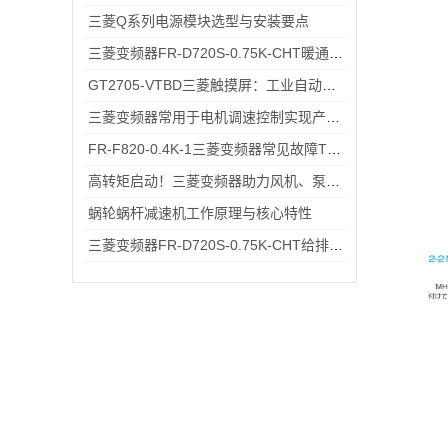
三菱Q系列电源模块选型与安装要点
三菱变频器FR-D720S-0.75K-CHT暖通空调系统变频节能改造应用
GT2705-VTBD三菱触摸屏：工业自动化高效交互仪器
三菱变频器常用于电机调速控制实现产能提升和能源节约
FR-F820-0.4K-1三菱变频器常见故障TOP5，排查思路全在这里
高转矩启动！三菱变频器助力风机、泵类负载高效运行
蜗轮蜗杆减速机工作原理与核心特性
三菱变频器FR-D720S-0.75K-CHT给排水小型水泵变频恒压供水应用