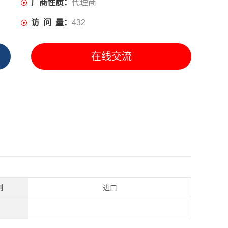
厂商性质：
代理商
访 问 量：
432
在线交流
别
进口