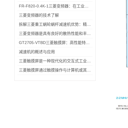
FR-F820-0.4K-1三菱变频器：在工业自动化中实现电机高效运行与节能降耗的关键设备
三菱变频器的技术了解
拆解三菱重工蜗轮蜗杆减速机优势：精准传动、低噪耐用与强适应性兼具
三菱变频器是具有良好的散热性能和丰富的保护功能的变频器
GT2705-VTBD三菱触摸屏：高性能特性解析与多元行业应用
减速机的概述与应用
三菱触摸屏是一种现代化的交互式工业控制设备
三菱触摸屏通过触摸操作与计算机或其他设备进行交互