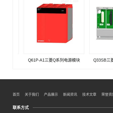
轮蜗杆减速机SEHV100L-125
Q61P-A1三菱Q系列电源模块
Q33SB三菱Q系列
首页
关于我们
产品展示
新闻资讯
技术文章
荣誉资
联系方式