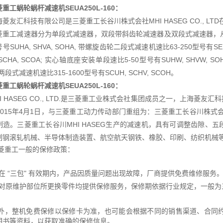
菱重工蜗轮蜗杆减速机
SEUA250L-160：
海菱友汇科技有限公司是三菱重工长谷川株式会社MHI HASEG CO., L
菱重工减速器分为单段式减速器，双段带斜齿轮减速器及双段式减速器，从
号SUHA, SHVA, SOHA, 带螺旋齿轮二段式减速机速比63-250型号有SEU
 SCHA, SCOA; 实心轴底座安装单段速比5-50型号有SUHW, SHVW, S
 两段式减速机速比315-1600型号有SCUH, SCHV, SCOH。
菱重工蜗轮蜗杆减速机
SEUA250L-160：
HI HASEG CO., LTD.是三菱重工业株式会社集团成员之一，上海
015年4月1日，与三菱重工动力传动部门重组为：三菱重工长谷川株式会社MH
制造。三菱重工长谷川MHI HASEG生产的减速机，具有可调整齿隙、
制钢滚轧机械、半导体制造装置、航空航天钢铁、橡胶、印刷、纺织机械
菱重工一般的保修政策：
在 “三包" 有效期内，产品因质量问题出现故障，厂商提供免费维修服务
对原维护部位所更换零件均提供保修服务，保修期依据行业规定，一般为
外，整机免费保修以保修卡为准，也可能会根据不同的销售渠道、合同
明书等资料，以获取准确的保修信息。