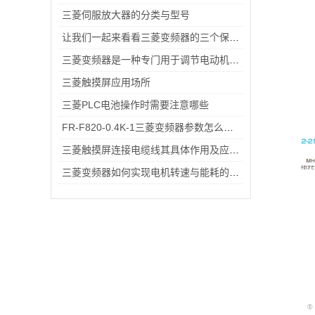
三菱伺服放大器的分类与型号
让我们一起来看看三菱变频器的三个保养技巧
三菱变频器是一种专门用于调节电动机转速和输出功率的设备
三菱触摸屏应用场所
三菱PLC电池操作时需要注意哪些
FR-F820-0.4K-1三菱变频器参数怎么设？出厂默认→自定义调校一步一步来
三菱触摸屏连接电缆线其具体作用及应用场景分析
三菱变频器如何实现电机转速与能耗的智能平衡？