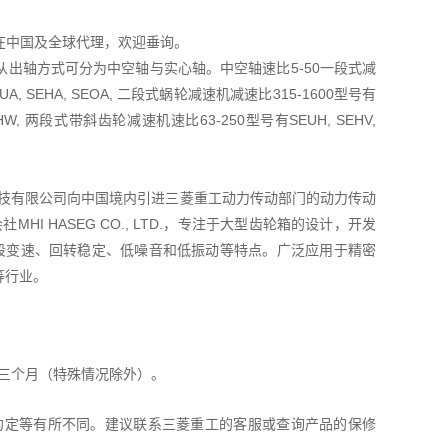
TD在中国及全球代理，欢迎垂询。
出轴方式可分为中空轴与实心轴。中空轴速比5-50一段式减
A, SEHA, SEOA, 二段式蜗轮减速机减速比315-1600型号有
OHW, 两段式带斜齿轮减速机速比63-250型号有SEUH, SEHV,
菱友汇科技有限公司向中国境内引进三菱重工动力传动部门的动力传动
I HASEG CO., LTD.，专注于大型齿轮箱的设计，开发
五段变速、回转稳定、低噪音和低振动等特点。广泛应用于精密
等行业。
。
三个月（特殊情况除外）。
约定等有所不同。建议联系三菱重工的客服或查询产品的保修