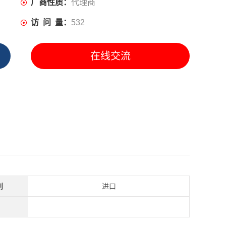
厂商性质：
代理商
访 问 量：
532
在线交流
别
进口