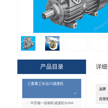
产品目录
详细
三菱重工长谷川减速机
品牌
应用
中空轴一段蜗轮减速机SUHA