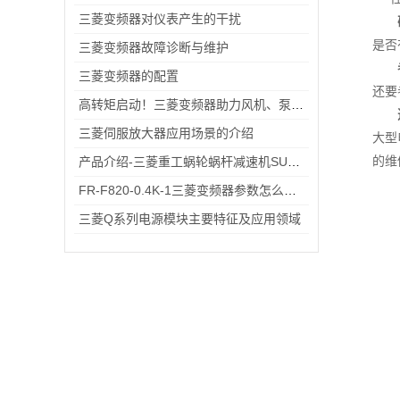
三菱变频器对仪表产生的干扰
是否
三菱变频器故障诊断与维护
三菱变频器的配置
还要
高转矩启动！三菱变频器助力风机、泵类负载高效运行
三菱伺服放大器应用场景的介绍
大型
的维
产品介绍-三菱重工蜗轮蜗杆减速机SUHA99R-8
FR-F820-0.4K-1三菱变频器参数怎么设？出厂默认→自定义调校一步一步来
三菱Q系列电源模块主要特征及应用领域