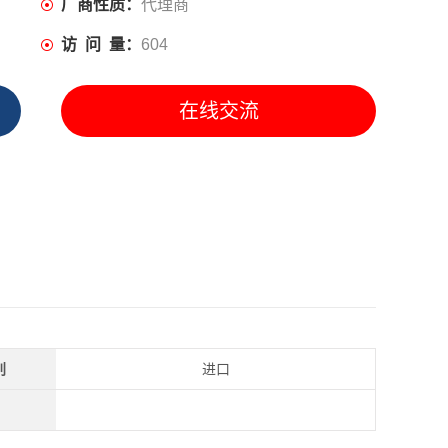
厂商性质：
代理商
访 问 量：
604
在线交流
别
进口