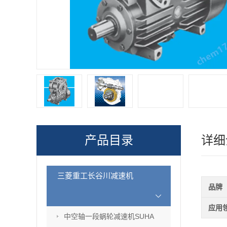
产品目录
详细
三菱重工长谷川减速机
品牌
应用
中空轴一段蜗轮减速机SUHA