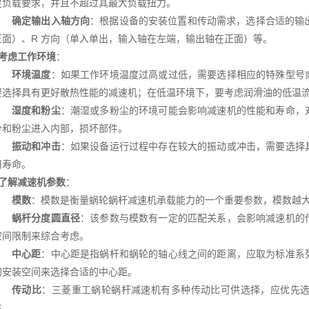
足负载要求，并且不超过其最大负载扭力。
确定输出入轴方向
：根据设备的安装位置和传动需求，选择合适的输出
正面）、R 方向（单入单出，输入轴在左端，输出轴在正面）等。
考虑工作环境
：
环境温度
：如果工作环境温度过高或过低，需要选择相应的特殊型号
要选择具有更好散热性能的减速机；在低温环境下，要考虑润滑油的低温
湿度和粉尘
：潮湿或多粉尘的环境可能会影响减速机的性能和寿命，
分和粉尘进入内部，损坏部件。
振动和冲击
：如果设备运行过程中存在较大的振动或冲击，需要选择
用寿命。
了解减速机参数
：
模数
：模数是衡量蜗轮蜗杆减速机承载能力的一个重要参数，模数越
蜗杆分度圆直径
：该参数与模数有一定的匹配关系，会影响减速机的
空间限制来综合考虑。
中心距
：中心距是指蜗杆和蜗轮的轴心线之间的距离，应取为标准系
的安装空间来选择合适的中心距。
传动比
：三菱重工蜗轮蜗杆减速机有多种传动比可供选择，应优先
性。