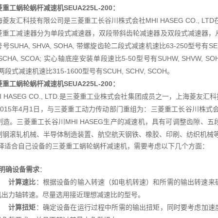
菱重工蜗轮蜗杆减速机
SEUA225L-200：
海菱友汇科技有限公司是三菱重工长谷川株式会社MHI HASEG CO., L
菱重工减速器分为单段式减速器，双段带斜齿轮减速器及双段式减速器，从
号SUHA, SHVA, SOHA, 带螺旋齿轮二段式减速机速比63-250型号有SEU
 SCHA, SCOA; 实心轴底座安装单段速比5-50型号有SUHW, SHVW, S
 两段式减速机速比315-1600型号有SCUH, SCHV, SCOH。
菱重工蜗轮蜗杆减速机
SEUA225L-200：
HI HASEG CO., LTD.是三菱重工业株式会社集团成员之一，上海
015年4月1日，与三菱重工动力传动部门重组为：三菱重工长谷川株式会社MH
制造。三菱重工长谷川MHI HASEG生产的减速机，具有可调整齿隙、
制钢滚轧机械、半导体制造装置、航空航天钢铁、橡胶、印刷、纺织机械
择适合自己设备的三菱重工蜗轮蜗杆减速机，需要考虑以下几个方面：
明确设备需求
：
计算速比
：根据设备的输入转速（如电机转速）和所需的输出转速来确定
机出力轴转速。尽量选用接近理想减速比的型号。
计算扭矩
：确定设备在运行过程中所需的输出扭矩，同时要考虑加速