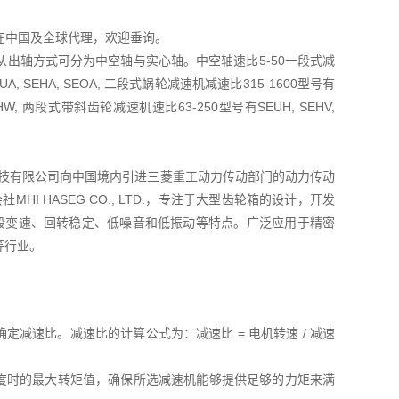
TD在中国及全球代理，欢迎垂询。
出轴方式可分为中空轴与实心轴。中空轴速比5-50一段式减
A, SEHA, SEOA, 二段式蜗轮减速机减速比315-1600型号有
OHW, 两段式带斜齿轮减速机速比63-250型号有SEUH, SEHV,
菱友汇科技有限公司向中国境内引进三菱重工动力传动部门的动力传动
I HASEG CO., LTD.，专注于大型齿轮箱的设计，开发
五段变速、回转稳定、低噪音和低振动等特点。广泛应用于精密
等行业。
减速比。减速比的计算公式为：减速比 = 电机转速 / 减速
度时的最大转矩值，确保所选减速机能够提供足够的力矩来满