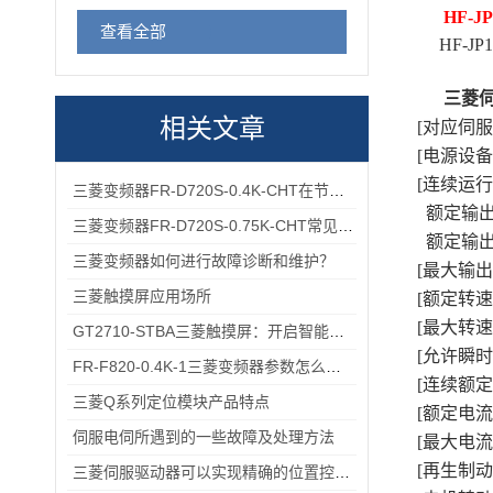
HF-J
查看全部
HF-JP1
三菱
相关文章
[对应伺服放大
[电源设备功率
[连续运行
三菱变频器FR-D720S-0.4K-CHT在节能方面的具体优势
额定输出功
三菱变频器FR-D720S-0.75K-CHT常见故障排查：过载报警、通讯异常的快速处理方法
额定输出转矩
三菱变频器如何进行故障诊断和维护？
[最大输出转矩
三菱触摸屏应用场所
[额定转速(r/
[最大转速(r/
GT2710-STBA三菱触摸屏：开启智能工业控制的便捷操作时代
[允许瞬时转速
FR-F820-0.4K-1三菱变频器参数怎么设？出厂默认→自定义调校一步一步来
[连续额定转
三菱Q系列定位模块产品特点
[额定电流(A
伺服电伺所遇到的一些故障及处理方法
[最大电流(A
[再生制动频
三菱伺服驱动器可以实现精确的位置控制满足高精度生产的要求