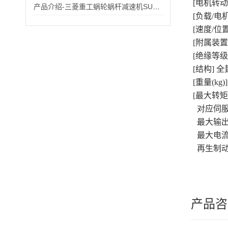
[电机转动惯
产品介绍-三菱重工蜗轮蜗杆减速机SUHA99R-8
[负载/电
[速度/位置检
[附属装置
[绝缘等级]
[结构] 全
[重量(kg)] 
[最大转矩
对应伺服放大器
最大输出转矩
最大电流(
再生制动频
产品咨